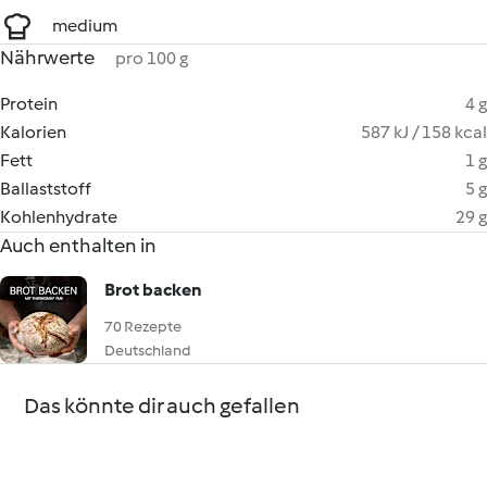
medium
Nährwerte
pro 100 g
Protein
4 g
Kalorien
587 kJ / 158 kcal
Fett
1 g
Ballaststoff
5 g
Kohlenhydrate
29 g
Auch enthalten in
Brot backen
70 Rezepte
Deutschland
Das könnte dir auch gefallen