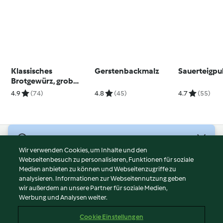
Klassisches
Gerstenbackmalz
Sauerteigpu
Brotgewürz, grob
geschrotet
4.9
(74)
4.8
(45)
4.7
(55)
© Copyright 2026
Wir verwenden Cookies, um Inhalte und den
Webseitenbesuch zu personalisieren, Funktionen für soziale
Nutzungsbedingungen
Medien anbieten zu können und Webseitenzugriffe zu
Datenschutzrichtlinien
analysieren. Informationen zur Webseitennutzung geben
Disclaimer
wir außerdem an unsere Partner für soziale Medien,
Werbung und Analysen weiter.
Impressum
Cookies
Cookie Einstellungen