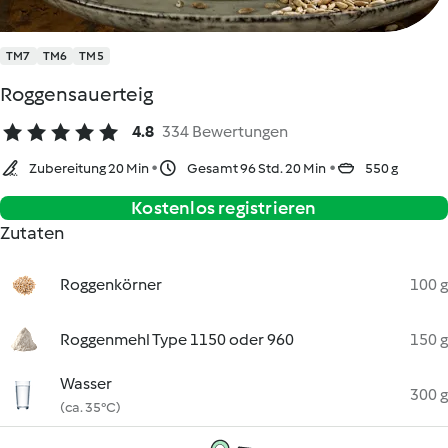
TM7
TM6
TM5
Roggensauerteig
4.8
334 Bewertungen
Zubereitung 20 Min
Gesamt 96 Std. 20 Min
550 g
Kostenlos registrieren
Zutaten
Roggenkörner
100 g
Roggenmehl Type 1150 oder 960
150 g
Wasser
300 g
(ca. 35°C)