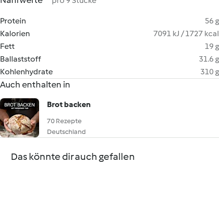
Nährwerte
pro 9 Stücke
Protein
56 g
Kalorien
7091 kJ / 1727 kcal
Fett
19 g
Ballaststoff
31.6 g
Kohlenhydrate
310 g
Auch enthalten in
Brot backen
70 Rezepte
Deutschland
Das könnte dir auch gefallen