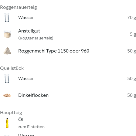
Roggensauerteig
Wasser
70 g
Anstellgut
5 g
(Roggensauerteig)
Roggenmehl Type 1150 oder 960
50 g
Quellstück
Wasser
50 g
Dinkelflocken
50 g
Hauptteig
Öl
zum Einfetten