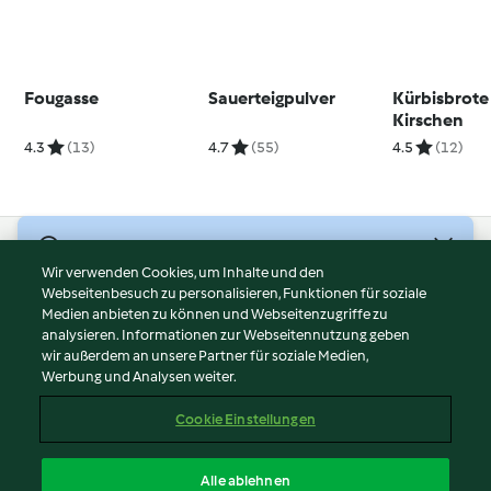
Fougasse
Sauerteigpulver
Kürbisbrote
Kirschen
4.3
(13)
4.7
(55)
4.5
(12)
© Copyright 2026
Wir verwenden Cookies, um Inhalte und den
Webseitenbesuch zu personalisieren, Funktionen für soziale
Nutzungsbedingungen
Medien anbieten zu können und Webseitenzugriffe zu
Datenschutzrichtlinien
analysieren. Informationen zur Webseitennutzung geben
Disclaimer
wir außerdem an unsere Partner für soziale Medien,
Werbung und Analysen weiter.
Impressum
Cookies
Cookie Einstellungen
Inhalt melden
Vertrag widerrufen
Alle ablehnen