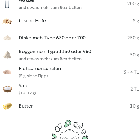
Wasser
200 g
und etwas mehr zum Bearbeiten
frische Hefe
5 g
Dinkelmehl Type 630 oder 700
250 g
Roggenmehl Type 1150 oder 960
50 g
und etwas mehr zum Bearbeiten
Flohsamenschalen
3 - 4 TL
(5 g, siehe Tipp)
Salz
2 TL
(10-12 g)
Butter
10 g