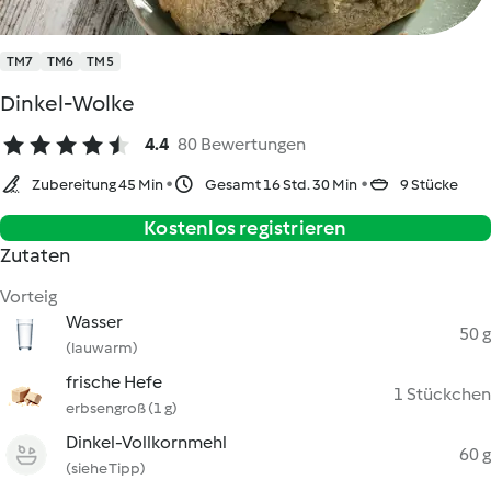
TM7
TM6
TM5
Dinkel-Wolke
4.4
80 Bewertungen
Zubereitung 45 Min
Gesamt 16 Std. 30 Min
9 Stücke
Kostenlos registrieren
Zutaten
Vorteig
Wasser
50 g
(lauwarm)
frische Hefe
1 Stückchen
erbsengroß (1 g)
Dinkel-Vollkornmehl
60 g
(siehe Tipp)