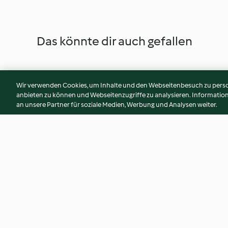
Das könnte dir auch gefallen
Wir verwenden Cookies, um Inhalte und den Webseitenbesuch zu person
anbieten zu können und Webseitenzugriffe zu analysieren. Informati
an unsere Partner für soziale Medien, Werbung und Analysen weiter.
Hähnchenbrust im
Seelachs mit Kartof
Wirsingmantel
Kaiserschoten und
Frischkäse-Sauce
4.1
(84)
3.9
(140)