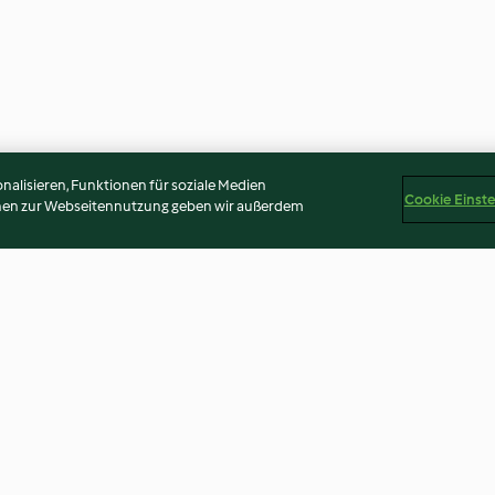
alisieren, Funktionen für soziale Medien
Cookie Einst
onen zur Webseitennutzung geben wir außerdem
feln,
Kartoffel-Bohnen-Eintopf mit
Graupeneintopf 
 Orangen-
Kalbsfilet
4.0
(96)
4.3
(114)