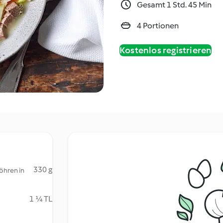
Gesamt 1 Std. 45 Min
4 Portionen
Kostenlos registrieren
330 g
öhren in
1 ¼ TL