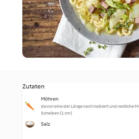
Zutaten
Möhren
davon eine der Länge nach halbiert und restliche M
Scheiben (1 cm)
Salz