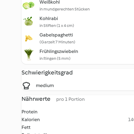
Weißkohl
in mundgerechten Stücken
Kohlrabi
in Stiften (1 x 4 cm)
Gabelspaghetti
(Garzeit 7 Minuten)
Frühlingszwiebeln
in Ringen (5 mm)
Schwierigkeitsgrad
medium
Nährwerte
pro 1 Portion
Protein
Kalorien
14
Fett