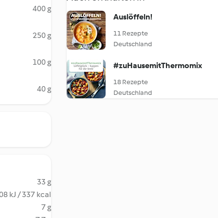
400 g
Auslöffeln!
11 Rezepte
250 g
Deutschland
100 g
#zuHausemitThermomix
18 Rezepte
40 g
Deutschland
33 g
08 kJ / 337 kcal
7 g