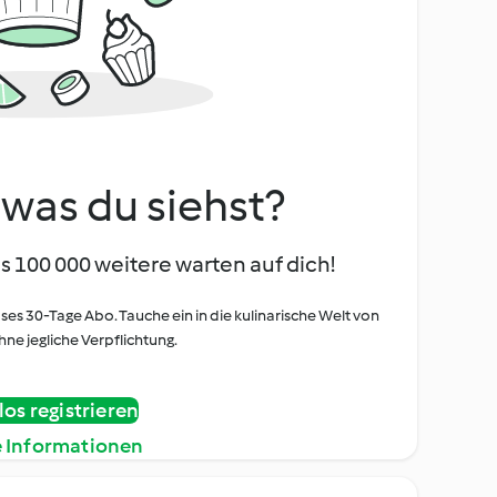
, was du siehst?
s 100 000 weitere warten auf dich!
oses 30-Tage Abo. Tauche ein in die kulinarische Welt von
ne jegliche Verpflichtung.
os registrieren
e Informationen