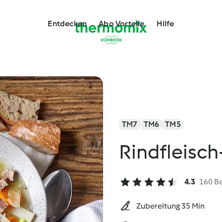
Entdecken
Abo Vorteile
Hilfe
TM7
TM6
TM5
Rindfleisc
4.3
160 B
Zubereitung 35 Min