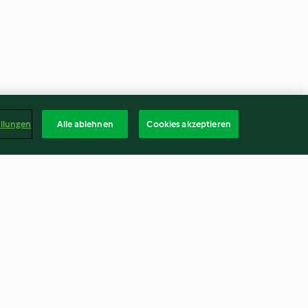
ellungen
Alle ablehnen
Cookies akzeptieren
mit Tafelspitz
Wirsingsuppe mit
Rinderklößchen
3.8
(425)