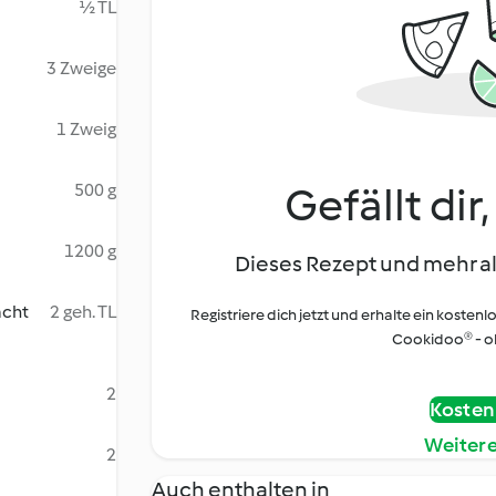
½ TL
3 Zweige
1 Zweig
Gefällt dir
500 g
1200 g
Dieses Rezept und mehr al
acht
2 geh. TL
Registriere dich jetzt und erhalte ein kostenl
Cookidoo® - oh
2
Kostenl
Weiter
2
Auch enthalten in