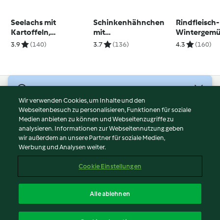
Seelachs mit
Schinkenhähnchen
Rindfleisch-
Kartoffeln,
mit
Wintergemü
Kaiserschoten und
Weihnachtsrotkohl
3.9
(140)
3.7
(136)
4.3
(160)
Orangen-Frischkäse-
und Kartoffelpüree
Sauce
© Copyright 2026
Wir verwenden Cookies, um Inhalte und den
Webseitenbesuch zu personalisieren, Funktionen für soziale
Nutzungsbedingungen
Medien anbieten zu können und Webseitenzugriffe zu
Datenschutzrichtlinien
analysieren. Informationen zur Webseitennutzung geben
Disclaimer
wir außerdem an unsere Partner für soziale Medien,
Werbung und Analysen weiter.
Impressum
Cookies
Cookie Einstellungen
Inhalt melden
Vertrag widerrufen
Alle ablehnen
Erklärung zur Barrierefreiheit