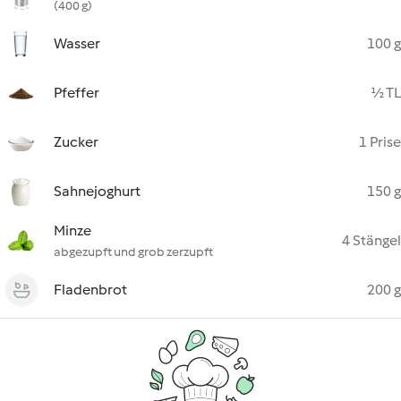
(400 g)
Wasser
100 g
Pfeffer
½ TL
Zucker
1 Prise
Sahnejoghurt
150 g
Minze
4 Stängel
abgezupft und grob zerzupft
Fladenbrot
200 g