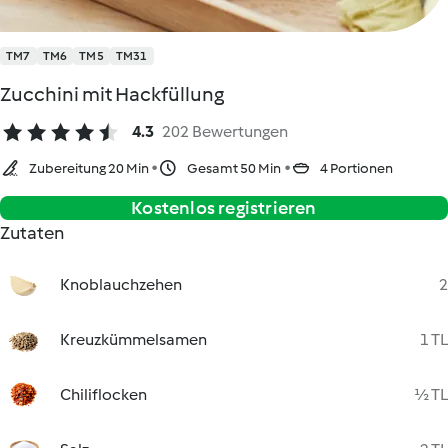
TM7
TM6
TM5
TM31
Zucchini mit Hackfüllung
4.3
202 Bewertungen
Zubereitung 20 Min
Gesamt 50 Min
4 Portionen
Kostenlos registrieren
Zutaten
Knoblauchzehen
2
Kreuzkümmelsamen
1 TL
Chiliflocken
½ TL