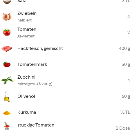
Salz
2 TL
Zwiebeln
4
halbiert
Tomaten
2
geviertelt
Hackfleisch, gemischt
400 g
Tomatenmark
30 g
Zucchini
4
mittelgroß (à 200 g)
Olivenöl
60 g
Kurkuma
½ TL
stückige Tomaten
1 Dose