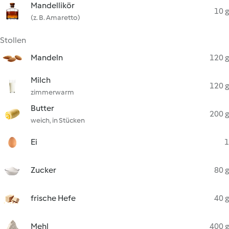
Mandellikör
10 g
(z. B. Amaretto)
Stollen
Mandeln
120 g
Milch
120 g
zimmerwarm
Butter
200 g
weich, in Stücken
Ei
1
Zucker
80 g
frische Hefe
40 g
Mehl
400 g