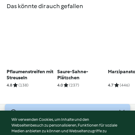
Das könnte dir auch gefallen
Pflaumenstreifen mit
Saure-Sahne-
Marzipansto
Streuseln
Plätzchen
4.8
(138)
4.0
(237)
4.7
(446)
© Copyright 2026
Wir verwenden Cookies, um Inhalte und den
Webseitenbesuch zu personalisieren, Funktionen für soziale
Nutzungsbedingungen
Medien anbieten zu können und Webseitenzugriffe zu
Datenschutzrichtlinien