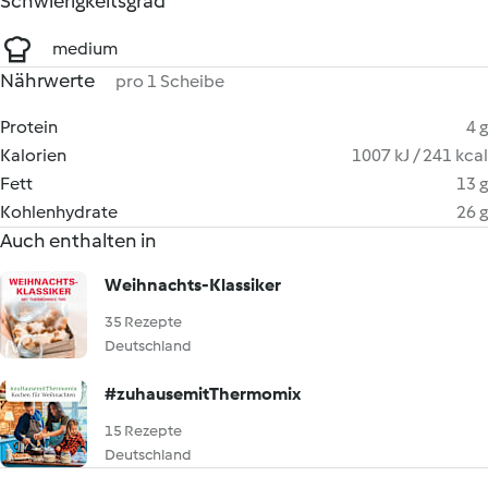
Schwierigkeitsgrad
medium
Nährwerte
pro 1 Scheibe
Protein
4 g
Kalorien
1007 kJ / 241 kcal
Fett
13 g
Kohlenhydrate
26 g
Auch enthalten in
Weihnachts-Klassiker
35 Rezepte
Deutschland
#zuhausemitThermomix
15 Rezepte
Deutschland