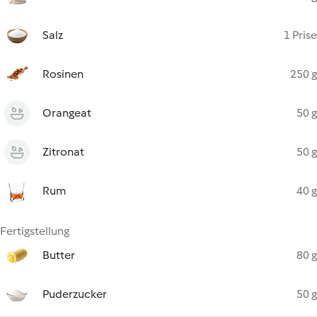
Salz
1 Prise
Rosinen
250 g
Orangeat
50 g
Zitronat
50 g
Rum
40 g
Fertigstellung
Butter
80 g
Puderzucker
50 g