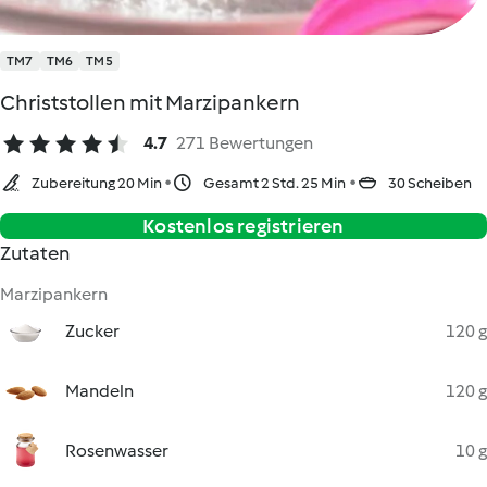
TM7
TM6
TM5
Christstollen mit Marzipankern
4.7
271 Bewertungen
Zubereitung 20 Min
Gesamt 2 Std. 25 Min
30 Scheiben
Kostenlos registrieren
Zutaten
Marzipankern
Zucker
120 g
Mandeln
120 g
Rosenwasser
10 g