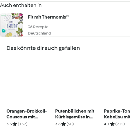
Auch enthalten in
Fit mit Thermomix®
36 Rezepte
Deutschland
Das könnte dir auch gefallen
Orangen-Brokkoli-
Putenbällchen mit
Paprika-To
Couscous mit
Kürbisgemüse in
Kabeljau mit
Seelachs
Currysauce
3.5
(137)
3.6
(50)
4.1
(215)