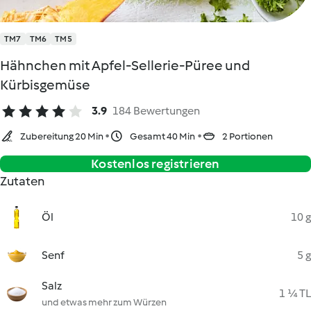
TM7
TM6
TM5
Hähnchen mit Apfel-Sellerie-Püree und
Kürbisgemüse
3.9
184 Bewertungen
Zubereitung 20 Min
Gesamt 40 Min
2 Portionen
Kostenlos registrieren
Zutaten
Öl
10 g
Senf
5 g
Salz
1 ¼ TL
und etwas mehr zum Würzen