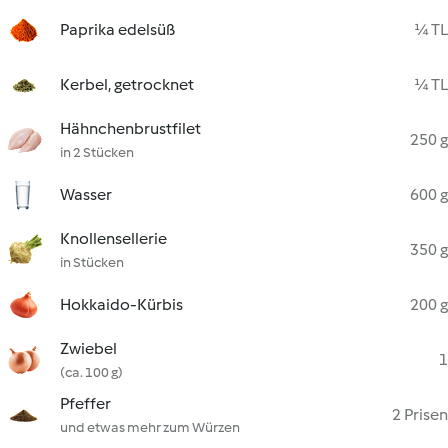
Paprika edelsüß
¼ TL
Kerbel, getrocknet
¼ TL
Hähnchenbrustfilet
250 g
in 2 Stücken
Wasser
600 g
Knollensellerie
350 g
in Stücken
Hokkaido-Kürbis
200 g
Zwiebel
1
(ca. 100 g)
Pfeffer
2 Prisen
und etwas mehr zum Würzen