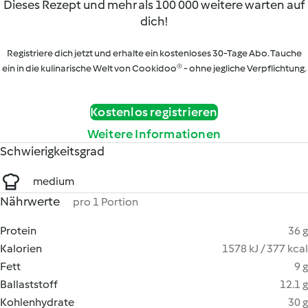
Dieses Rezept und mehr als 100 000 weitere warten auf
dich!
Registriere dich jetzt und erhalte ein kostenloses 30-Tage Abo. Tauche
ein in die kulinarische Welt von Cookidoo® - ohne jegliche Verpflichtung.
Kostenlos registrieren
Weitere Informationen
Schwierigkeitsgrad
medium
Nährwerte
pro 1 Portion
Protein
36 g
Kalorien
1578 kJ / 377 kcal
Fett
9 g
Ballaststoff
12.1 g
Kohlenhydrate
30 g