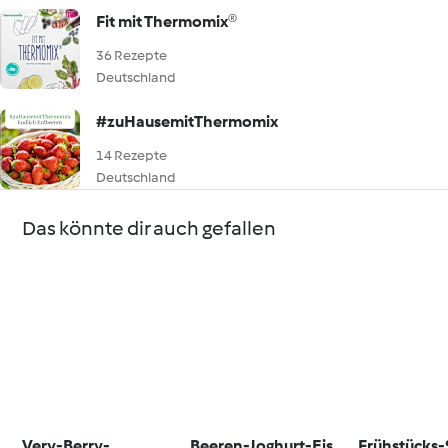
Fit mit Thermomix®
36 Rezepte
Deutschland
#zuHausemitThermomix
14 Rezepte
Deutschland
Das könnte dir auch gefallen
Very-Berry-
Beeren-Joghurt-Eis
Frühstücks