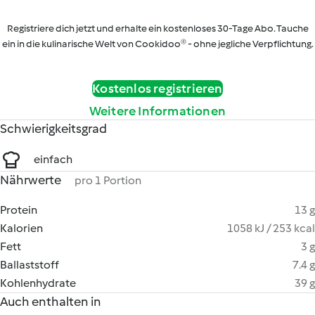
Registriere dich jetzt und erhalte ein kostenloses 30-Tage Abo. Tauche
ein in die kulinarische Welt von Cookidoo® - ohne jegliche Verpflichtung.
Kostenlos registrieren
Weitere Informationen
Schwierigkeitsgrad
einfach
Nährwerte
pro 1 Portion
Protein
13 g
Kalorien
1058 kJ / 253 kcal
Fett
3 g
Ballaststoff
7.4 g
Kohlenhydrate
39 g
Auch enthalten in