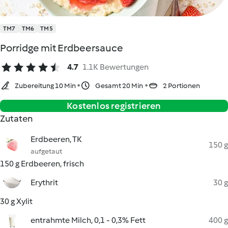
TM7
TM6
TM5
Porridge mit Erdbeersauce
4.7
1.1K Bewertungen
Zubereitung 10 Min
Gesamt 20 Min
2 Portionen
Kostenlos registrieren
Zutaten
Erdbeeren, TK
150 g
aufgetaut
150 g Erdbeeren, frisch
Erythrit
30 g
30 g Xylit
entrahmte Milch, 0,1 - 0,3% Fett
400 g