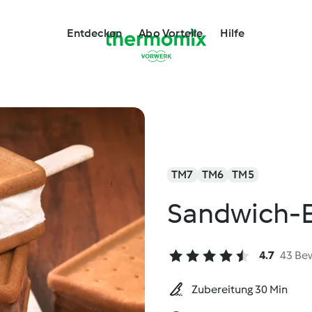
Entdecken
Abo Vorteile
Hilfe
TM7
TM6
TM5
Sandwich-E
4.7
43 Be
Zubereitung 30 Min