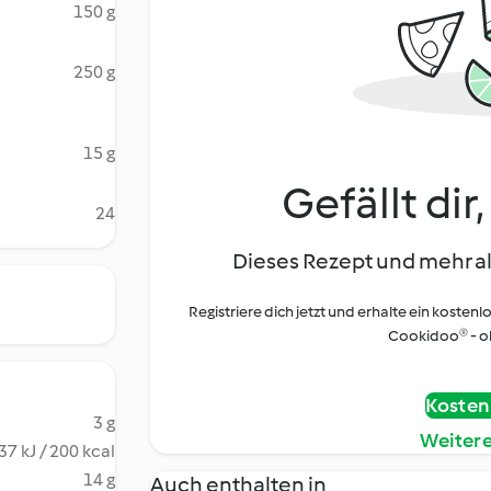
150 g
250 g
15 g
Gefällt dir
24
Dieses Rezept und mehr al
Registriere dich jetzt und erhalte ein kostenl
Cookidoo® - oh
Kostenl
3 g
Weiter
37 kJ / 200 kcal
14 g
Auch enthalten in