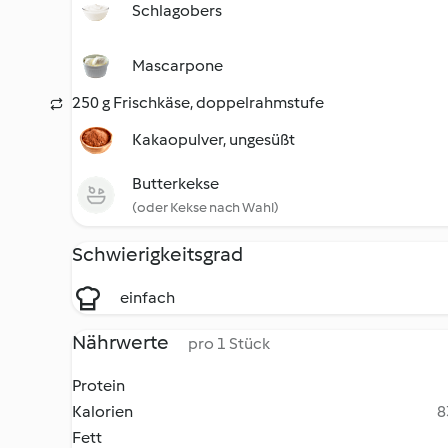
Schlagobers
Mascarpone
250 g Frischkäse, doppelrahmstufe
Kakaopulver, ungesüßt
Butterkekse
(oder Kekse nach Wahl)
Schwierigkeitsgrad
einfach
Nährwerte
pro 1 Stück
Protein
Kalorien
8
Fett