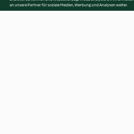
an unsere Partner für soziale Medien, Werbung und Analysen weiter.
Karibischer Cocktail
Brain-Cupcakes
4.6
(54)
4.7
(46)
© Copyright 2026
Nutzungsbedingungen
Datenschutzrichtlinien