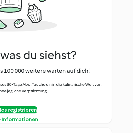
, was du siehst?
s 100 000 weitere warten auf dich!
oses 30-Tage Abo. Tauche ein in die kulinarische Welt von
ne jegliche Verpflichtung.
os registrieren
e Informationen