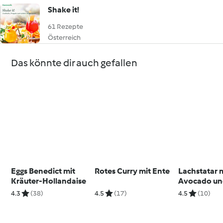
Shake it!
61 Rezepte
Österreich
Das könnte dir auch gefallen
Eggs Benedict mit
Rotes Curry mit Ente
Lachstatar 
Kräuter-Hollandaise
Avocado un
4.3
(38)
4.5
(17)
4.5
(10)