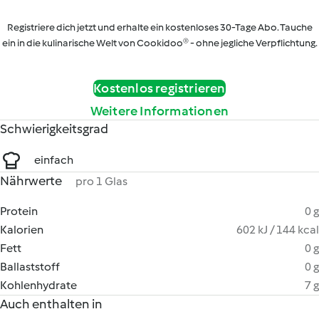
Registriere dich jetzt und erhalte ein kostenloses 30-Tage Abo. Tauche
ein in die kulinarische Welt von Cookidoo® - ohne jegliche Verpflichtung.
Kostenlos registrieren
Weitere Informationen
Schwierigkeitsgrad
einfach
Nährwerte
pro 1 Glas
Protein
0 g
Kalorien
602 kJ / 144 kcal
Fett
0 g
Ballaststoff
0 g
Kohlenhydrate
7 g
Auch enthalten in