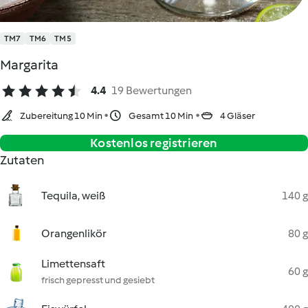
TM7
TM6
TM5
Margarita
4.4
19 Bewertungen
Zubereitung 10 Min
Gesamt 10 Min
4 Gläser
Kostenlos registrieren
Zutaten
Tequila, weiß
140 g
Orangenlikör
80 g
Limettensaft
60 g
frisch gepresst und gesiebt