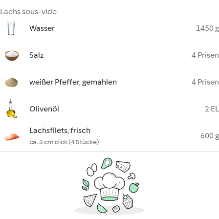
Lachs sous-vide
Wasser
1450 g
Salz
4 Prisen
weißer Pfeffer, gemahlen
4 Prisen
Olivenöl
2 EL
Lachsfilets, frisch
600 g
ca. 3 cm dick (4 Stücke)