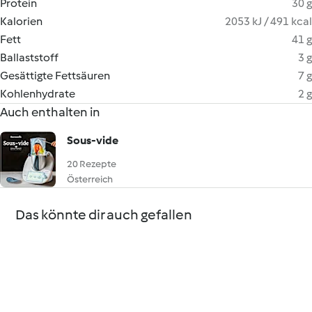
Protein
30 g
Kalorien
2053 kJ / 491 kcal
Fett
41 g
Ballaststoff
3 g
Gesättigte Fettsäuren
7 g
Kohlenhydrate
2 g
Auch enthalten in
Sous-vide
20 Rezepte
Österreich
Das könnte dir auch gefallen