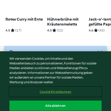
Rotes Curry mit Ente
Hühnerbrühe mit
Jack-o'-lan
Kräuteromeletts
gefüllte Pap
4.5
(17)
4.0
(22)
4.6
(43)
© Copyright 2026
Wir verwenden Cookies, um Inhalte und den
Webseitenbesuch zu personalisieren, Funktionen für soziale
Nutzungsbedingungen
Medien anbieten zu können und Webseitenzugriffe zu
Datenschutzrichtlinien
analysieren. Informationen zur Webseitennutzung geben
Disclaimer
wir außerdem an unsere Partner für soziale Medien,
Werbung und Analysen weiter.
Impressum
Cookies
Cookie Einstellungen
Inhalt melden
Vertrag widerrufen
Alle ablehnen
Erklärung zur Barrierefreiheit