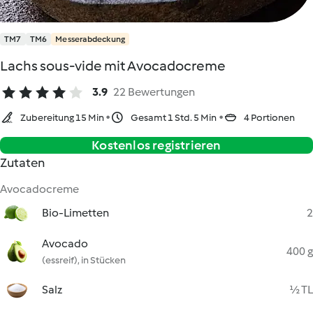
TM7
TM6
Messerabdeckung
Lachs sous-vide mit Avocadocreme
3.9
22 Bewertungen
Zubereitung 15 Min
Gesamt 1 Std. 5 Min
4 Portionen
Kostenlos registrieren
Zutaten
Avocadocreme
Bio-Limetten
2
Avocado
400 g
(essreif), in Stücken
Salz
½ TL