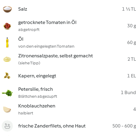
Salz
1 ½ TL
getrocknete Tomaten in Öl
30 g
abgetropft
Öl
60 g
von den eingelegten Tomaten
Zitronensalzpaste, selbst gemacht
2 TL
(siehe Tipp)
Kapern, eingelegt
1 EL
Petersilie, frisch
1 Bund
Blättchen abgezupft
Knoblauchzehen
4
halbiert
frische Zanderfilets, ohne Haut
500 - 600 g