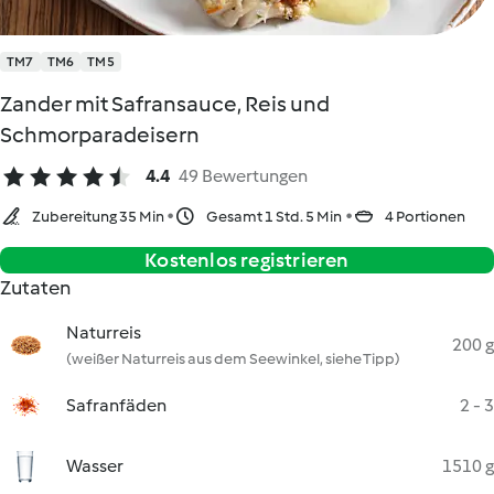
TM7
TM6
TM5
Zander mit Safransauce, Reis und
Schmorparadeisern
4.4
49 Bewertungen
Zubereitung 35 Min
Gesamt 1 Std. 5 Min
4 Portionen
Kostenlos registrieren
Zutaten
Naturreis
200 g
(weißer Naturreis aus dem Seewinkel, siehe Tipp)
Safranfäden
2 - 3
Wasser
1510 g