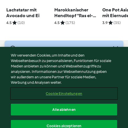
Lachstatar mit
Marokkanischer
One Pot Asi
Avocado und Ei
Hendltopf "Ras el-
mit Eiernud
Hanout" mit Reis
Huhn
4.5
(10)
4.5
(175)
3.9
(35)
© Copyright 2026
Wir verwenden Cookies, um Inhalte und den
Webseitenbesuch zu personalisieren, Funktionen für soziale
Nutzungsbedingungen
Medien anbieten zu können und Webseitenzugriffe zu
Datenschutzrichtlinien
analysieren. Informationen zur Webseitennutzung geben
Disclaimer
wir außerdem an unsere Partner für soziale Medien,
Werbung und Analysen weiter.
Impressum
Cookies
Cookie Einstellungen
Inhalt melden
Vertrag widerrufen
Alle ablehnen
Erklärung zur Barrierefreiheit
Deutsch
Cookies akzeptieren