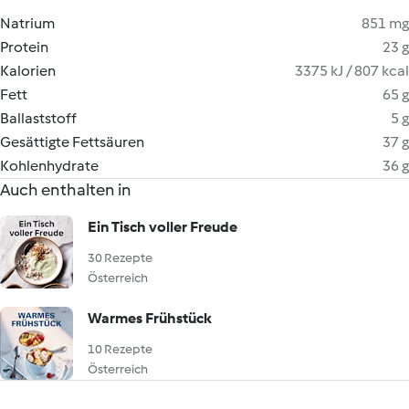
Natrium
851 mg
Protein
23 g
Kalorien
3375 kJ / 807 kcal
Fett
65 g
Ballaststoff
5 g
Gesättigte Fettsäuren
37 g
Kohlenhydrate
36 g
Auch enthalten in
Ein Tisch voller Freude
30 Rezepte
Österreich
Warmes Frühstück
10 Rezepte
Österreich