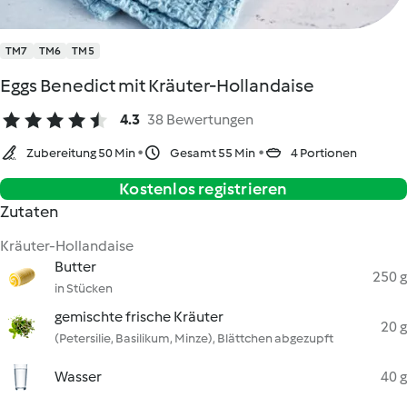
TM7
TM6
TM5
Eggs Benedict mit Kräuter-Hollandaise
4.3
38 Bewertungen
Zubereitung 50 Min
Gesamt 55 Min
4 Portionen
Kostenlos registrieren
Zutaten
Kräuter-Hollandaise
Butter
250 g
in Stücken
gemischte frische Kräuter
20 g
(Petersilie, Basilikum, Minze), Blättchen abgezupft
Wasser
40 g