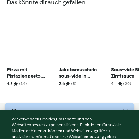
Das könnte dir auch gefallen
Pizza mit
Jakobsmuscheln
Sous-vide B
Pistazienpesto,
sous-vide in
Zimtsauce
Stracciatella Käse
Zitronenbuttersauce
4.5
(14)
3.6
(5)
4.4
(20)
und Mortadella
© Copyright 2026
Wir verwenden Cookies, um Inhalte und den
Webseitenbesuch zu personalisieren, Funktionen für soziale
Nutzungsbedingungen
Medien anbieten zu können und Webseitenzugriffe zu
Datenschutzrichtlinien
analysieren. Informationen zur Webseitennutzung geben