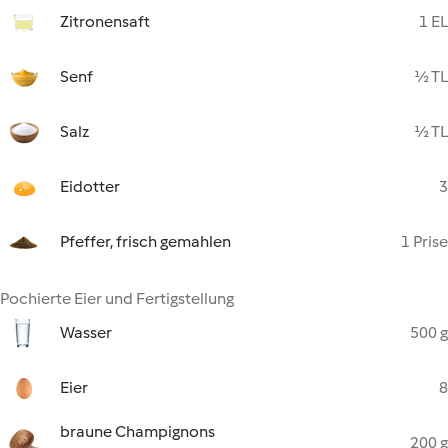
Zitronensaft
1 EL
Senf
½ TL
Salz
½ TL
Eidotter
3
Pfeffer, frisch gemahlen
1 Prise
Pochierte Eier und Fertigstellung
Wasser
500 g
Eier
8
braune Champignons
200 g