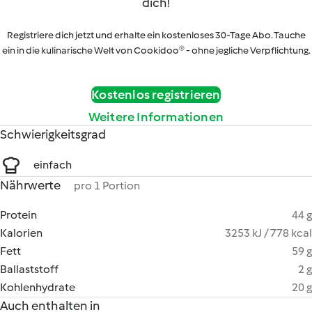
dich!
Registriere dich jetzt und erhalte ein kostenloses 30-Tage Abo. Tauche
ein in die kulinarische Welt von Cookidoo® - ohne jegliche Verpflichtung.
Kostenlos registrieren
Weitere Informationen
Schwierigkeitsgrad
einfach
Nährwerte
pro 1 Portion
Protein
44 g
Kalorien
3253 kJ / 778 kcal
Fett
59 g
Ballaststoff
2 g
Kohlenhydrate
20 g
Auch enthalten in