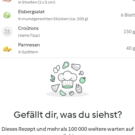
in Streifen (2 x 5 cm)
Eisbergsalat
6 Blatt
in mundgerechten Stücken (ca. 200 g)
Croûtons
150 g
(siehe Tipp)
Parmesan
40 g
in Splittern
Gefällt dir, was du siehst?
Dieses Rezept und mehr als 100 000 weitere warten auf