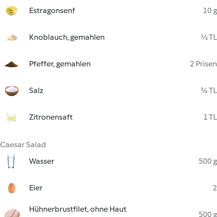
Estragonsenf
10 g
Knoblauch, gemahlen
½ TL
Pfeffer, gemahlen
2 Prisen
Salz
¾ TL
Zitronensaft
1 TL
Caesar Salad
Wasser
500 g
Eier
2
Hühnerbrustfilet, ohne Haut
500 g