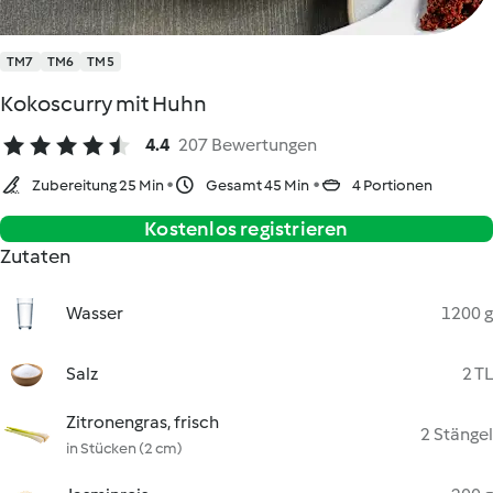
TM7
TM6
TM5
Kokoscurry mit Huhn
4.4
207 Bewertungen
Zubereitung 25 Min
Gesamt 45 Min
4 Portionen
Kostenlos registrieren
Zutaten
Wasser
1200 g
Salz
2 TL
Zitronengras, frisch
2 Stängel
in Stücken (2 cm)