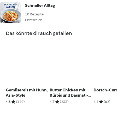
Schneller Alltag
10 Rezepte
Österreich
Das könnte dir auch gefallen
Gemüsereis mit Huhn,
Butter Chicken mit
Dorsch-Cur
Asia-Style
Kürbis und Basmati-
Wildreismischung
4.3
(140)
4.7
(233)
4.4
(62)