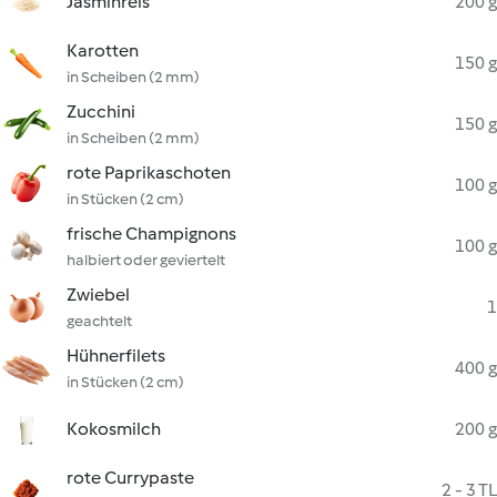
Jasminreis
200 g
Karotten
150 g
in Scheiben (2 mm)
Zucchini
150 g
in Scheiben (2 mm)
rote Paprikaschoten
100 g
in Stücken (2 cm)
frische Champignons
100 g
halbiert oder geviertelt
Zwiebel
1
geachtelt
Hühnerfilets
400 g
in Stücken (2 cm)
Kokosmilch
200 g
rote Currypaste
2 - 3 TL