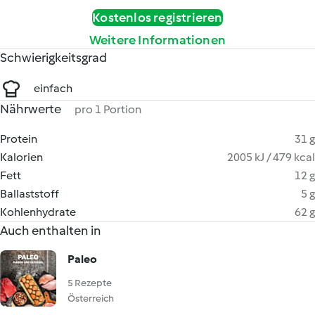
Kostenlos registrieren
Weitere Informationen
Schwierigkeitsgrad
einfach
Nährwerte
pro 1 Portion
Protein
31 g
Kalorien
2005 kJ / 479 kcal
Fett
12 g
Ballaststoff
5 g
Kohlenhydrate
62 g
Auch enthalten in
Paleo
5 Rezepte
Österreich