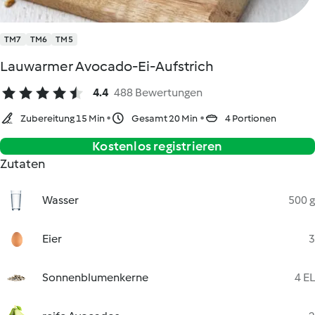
TM7
TM6
TM5
Lauwarmer Avocado-Ei-Aufstrich
4.4
488 Bewertungen
Zubereitung 15 Min
Gesamt 20 Min
4 Portionen
Kostenlos registrieren
Zutaten
Wasser
500 g
Eier
3
Sonnenblumenkerne
4 EL