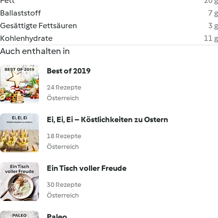
Fett
20 g
Ballaststoff
7 g
Gesättigte Fettsäuren
3 g
Kohlenhydrate
11 g
Auch enthalten in
Best of 2019
24 Rezepte
Österreich
Ei, Ei, Ei – Köstlichkeiten zu Ostern
18 Rezepte
Österreich
Ein Tisch voller Freude
30 Rezepte
Österreich
Paleo