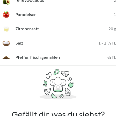
reife Avocados
2
Paradeiser
1
Zitronensaft
20 g
Salz
1 - 1 ¼ TL
Pfeffer, frisch gemahlen
¼ TL
Gefällt dir, was du siehst?