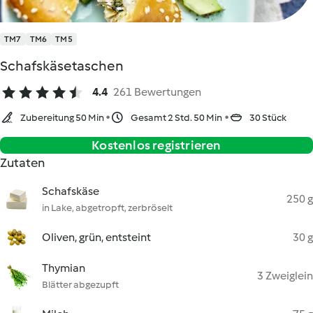
TM7
TM6
TM5
Schafskäsetaschen
4.4
261 Bewertungen
Zubereitung 50 Min
Gesamt 2 Std. 50 Min
30 Stück
Kostenlos registrieren
Zutaten
Schafskäse
250 g
in Lake, abgetropft, zerbröselt
Oliven, grün, entsteint
30 g
Thymian
3 Zweiglein
Blätter abgezupft