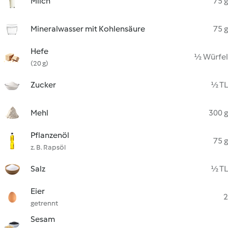
Milch
75 g
Mineralwasser mit Kohlensäure
75 g
Hefe
½ Würfel
(20 g)
Zucker
½ TL
Mehl
300 g
Pflanzenöl
75 g
z. B. Rapsöl
Salz
½ TL
Eier
2
getrennt
Sesam