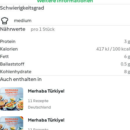
Weitere Informationen
Schwierigkeitsgrad
medium
Nährwerte
pro 1 Stück
Protein
3 g
Kalorien
417 kJ / 100 kcal
Fett
6 g
Ballaststoff
0.5 g
Kohlenhydrate
8 g
Auch enthalten in
Merhaba Türkiye!
11 Rezepte
Deutschland
Merhaba Türkiye!
11 Rezepte