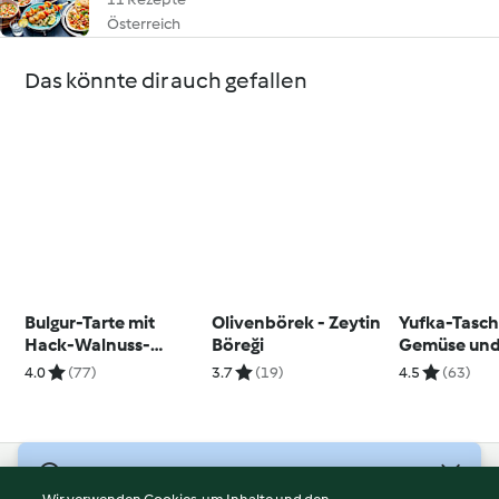
Österreich
Das könnte dir auch gefallen
Bulgur-Tarte mit
Olivenbörek - Zeytin
Yufka-Tasch
Hack-Walnuss-
Böreği
Gemüse und
Füllung - Sini Köftesi
- Paçanga B
4.0
(77)
3.7
(19)
4.5
(63)
© Copyright 2026