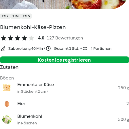
TM7
TM6
TM5
Blumenkohl-Käse-Pizzen
4.0
127 Bewertungen
Zubereitung 40 Min
Gesamt 1 Std.
4 Portionen
Kostenlos registrieren
Zutaten
Böden
Emmentaler Käse
250 g
in Stücken (2 cm)
Eier
2
Blumenkohl
500 g
in Röschen