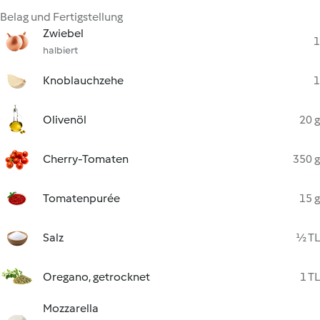
Belag und Fertigstellung
Zwiebel
1
halbiert
Knoblauchzehe
1
Olivenöl
20 g
Cherry-Tomaten
350 g
Tomatenpurée
15 g
Salz
½ TL
Oregano, getrocknet
1 TL
Mozzarella