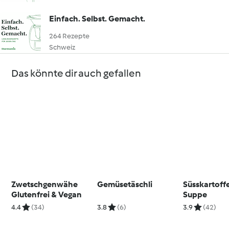
Einfach. Selbst. Gemacht.
264 Rezepte
Schweiz
Das könnte dir auch gefallen
Zwetschgenwähe
Gemüsetäschli
Süsskartoff
Glutenfrei & Vegan
Suppe
4.4
(34)
3.8
(6)
3.9
(42)