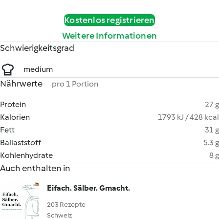
Kostenlos registrieren
Weitere Informationen
Schwierigkeitsgrad
medium
Nährwerte
pro 1 Portion
Protein
27 g
Kalorien
1793 kJ / 428 kcal
Fett
31 g
Ballaststoff
5.3 g
Kohlenhydrate
8 g
Auch enthalten in
Eifach. Sälber. Gmacht.
203 Rezepte
Schweiz