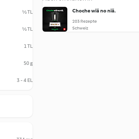
Choche wiä no niä.
½ TL
203 Rezepte
Schweiz
½ TL
1 TL
50 g
3 - 4 EL