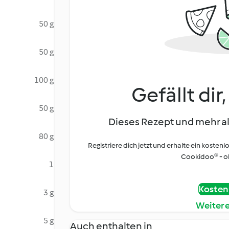
50 g
50 g
100 g
Gefällt dir
50 g
Dieses Rezept und mehr al
80 g
Registriere dich jetzt und erhalte ein kostenl
Cookidoo® - oh
1
Kostenl
3 g
Weiter
5 g
Auch enthalten in