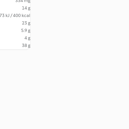
334 mg
14 g
73 kJ / 400 kcal
23 g
5.9 g
4 g
38 g