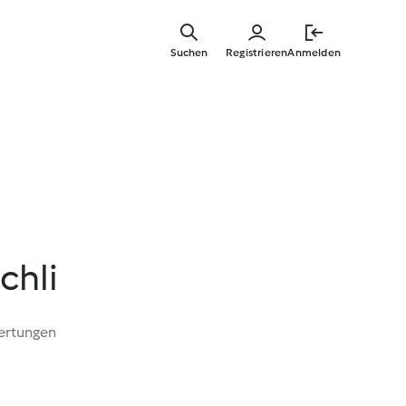
Zum
Hauptinha
Suchen
Registrieren
Anmelden
springen
chli
ertungen