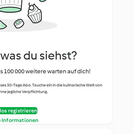
, was du siehst?
s 100 000 weitere warten auf dich!
oses 30-Tage Abo. Tauche ein in die kulinarische Welt von
ne jegliche Verpflichtung.
os registrieren
e Informationen