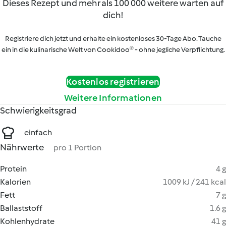
Dieses Rezept und mehr als 100 000 weitere warten auf
dich!
Registriere dich jetzt und erhalte ein kostenloses 30-Tage Abo. Tauche
ein in die kulinarische Welt von Cookidoo® - ohne jegliche Verpflichtung.
Kostenlos registrieren
Weitere Informationen
Schwierigkeitsgrad
einfach
Nährwerte
pro 1 Portion
Protein
4 g
Kalorien
1009 kJ / 241 kcal
Fett
7 g
Ballaststoff
1.6 g
Kohlenhydrate
41 g