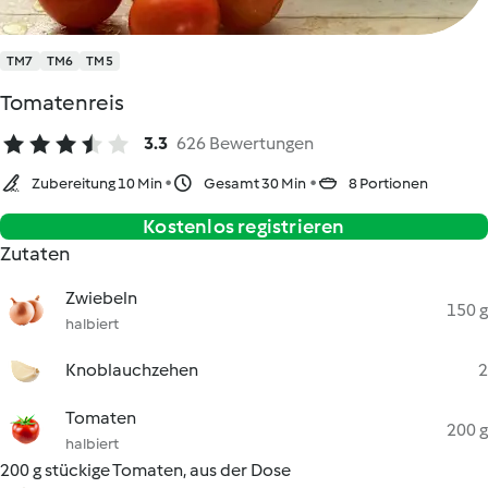
TM7
TM6
TM5
Tomatenreis
3.3
626 Bewertungen
Zubereitung 10 Min
Gesamt 30 Min
8 Portionen
Kostenlos registrieren
Zutaten
Zwiebeln
150 g
halbiert
Knoblauchzehen
2
Tomaten
200 g
halbiert
200 g stückige Tomaten, aus der Dose