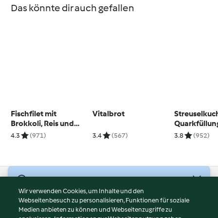
Das könnte dir auch gefallen
Fischfilet mit
Vitalbrot
Streuselkuc
Brokkoli, Reis und
Quarkfüllun
Dillsauce
4.3
(971)
3.4
(567)
3.8
(952)
© Copyright 2026
Wir verwenden Cookies, um Inhalte und den
Webseitenbesuch zu personalisieren, Funktionen für soziale
Nutzungsbedingungen
Medien anbieten zu können und Webseitenzugriffe zu
Datenschutzrichtlinien