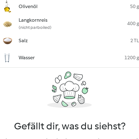
Olivenöl
50 g
Langkornreis
400 g
(nicht parboiled)
Salz
2 TL
Wasser
1200 g
Gefällt dir, was du siehst?