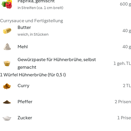
Paprika, gemischt
600 g
in Streifen (ca. 1 cm breit)
Currysauce und Fertigstellung
Butter
40 g
weich, in Stücken
Mehl
40 g
Gewürzpaste für Hühnerbrühe, selbst
1 geh. TL
gemacht
1 Würfel Hühnerbrühe (für 0,5 l)
Curry
2 TL
Pfeffer
2 Prisen
Zucker
1 Prise