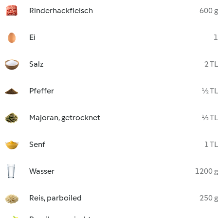
Rinderhackfleisch
600 g
Ei
1
Salz
2 TL
Pfeffer
½ TL
Majoran, getrocknet
½ TL
Senf
1 TL
Wasser
1200 g
Reis, parboiled
250 g