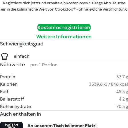
Registriere dich jetzt und erhalte ein kostenloses 30-Tage Abo. Tauche
ein in die kulinarische Welt von Cookidoo® - ohne jegliche Verpflichtung.
Kostenlos registrieren
Weitere Informationen
Schwierigkeitsgrad
einfach
Nährwerte
pro 1 Portion
Protein
37.7 g
Kalorien
3539.6 kJ / 846 kcal
Fett
45.5 g
Ballaststoff
4.2 g
Kohlenhydrate
70.5 g
Auch enthalten in
An unserem Tisch ist immer Platz!