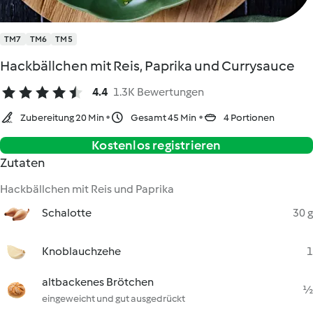
TM7
TM6
TM5
Hackbällchen mit Reis, Paprika und Currysauce
4.4
1.3K Bewertungen
Zubereitung 20 Min
Gesamt 45 Min
4 Portionen
Kostenlos registrieren
Zutaten
Hackbällchen mit Reis und Paprika
Schalotte
30 g
Knoblauchzehe
1
altbackenes Brötchen
½
eingeweicht und gut ausgedrückt