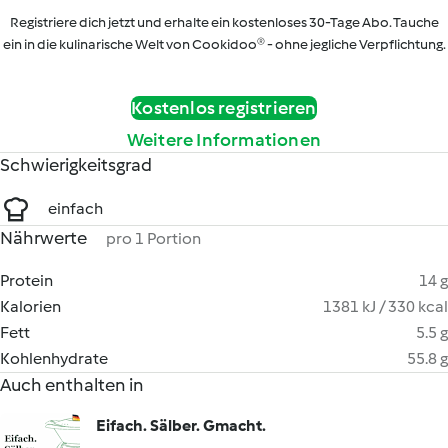
Registriere dich jetzt und erhalte ein kostenloses 30-Tage Abo. Tauche
ein in die kulinarische Welt von Cookidoo® - ohne jegliche Verpflichtung.
Kostenlos registrieren
Weitere Informationen
Schwierigkeitsgrad
einfach
Nährwerte
pro 1 Portion
Protein
14 g
Kalorien
1381 kJ / 330 kcal
Fett
5.5 g
Kohlenhydrate
55.8 g
Auch enthalten in
Eifach. Sälber. Gmacht.