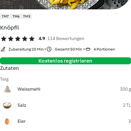
TM7
TM6
TM5
Knöpfli
4.9
114 Bewertungen
Zubereitung 20 Min
Gesamt 50 Min
4 Portionen
Kostenlos registrieren
Zutaten
Teig
Weissmehl
300 g
Salz
2 TL
Eier
3