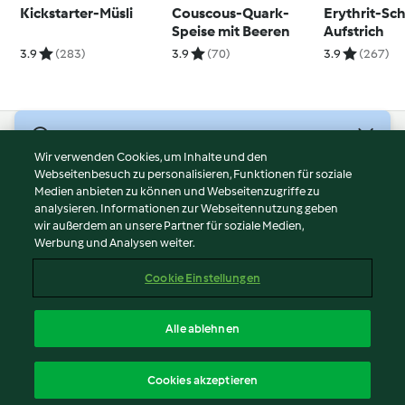
Kickstarter-Müsli
Couscous-Quark-
Erythrit-Sc
Speise mit Beeren
Aufstrich
3.9
(283)
3.9
(70)
3.9
(267)
© Copyright 2026
Wir verwenden Cookies, um Inhalte und den
Webseitenbesuch zu personalisieren, Funktionen für soziale
Nutzungsbedingungen
Medien anbieten zu können und Webseitenzugriffe zu
Datenschutzrichtlinien
analysieren. Informationen zur Webseitennutzung geben
Disclaimer
wir außerdem an unsere Partner für soziale Medien,
Werbung und Analysen weiter.
Impressum
Cookies
Cookie Einstellungen
Inhalt melden
Vertrag widerrufen
Alle ablehnen
Erklärung zur Barrierefreiheit
Deutsch
Cookies akzeptieren