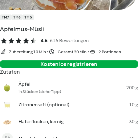
TM7
TM6
TM5
Apfelmus-Müsli
4.6
616 Bewertungen
Zubereitung 10 Min
Gesamt 20 Min
2 Portionen
Kostenlos registrieren
Zutaten
Äpfel
200 g
in Stücken (siehe Tipp)
Zitronensaft (optional)
10 g
Haferflocken, kernig
30 g