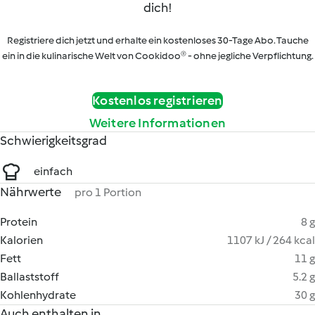
dich!
Registriere dich jetzt und erhalte ein kostenloses 30-Tage Abo. Tauche
ein in die kulinarische Welt von Cookidoo® - ohne jegliche Verpflichtung.
Kostenlos registrieren
Weitere Informationen
Schwierigkeitsgrad
einfach
Nährwerte
pro 1 Portion
Protein
8 g
Kalorien
1107 kJ / 264 kcal
Fett
11 g
Ballaststoff
5.2 g
Kohlenhydrate
30 g
Auch enthalten in