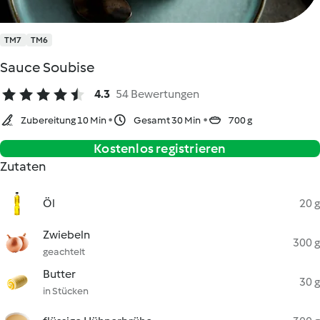
TM7
TM6
Sauce Soubise
4.3
54 Bewertungen
Zubereitung 10 Min
Gesamt 30 Min
700 g
Kostenlos registrieren
Zutaten
Öl
20 g
Zwiebeln
300 g
geachtelt
Butter
30 g
in Stücken