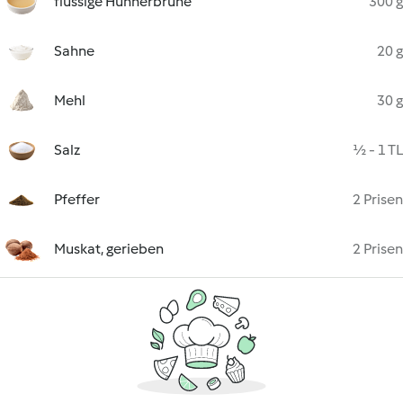
flüssige Hühnerbrühe
300 g
Sahne
20 g
Mehl
30 g
Salz
½ - 1 TL
Pfeffer
2 Prisen
Muskat, gerieben
2 Prisen