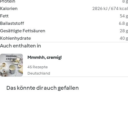
Protein
8 g
Kalorien
2826 kJ / 674 kcal
Fett
54 g
Ballaststoff
6.8 g
Gesättigte Fettsäuren
28 g
Kohlenhydrate
40 g
Auch enthalten in
Mmmhh, cremig!
45 Rezepte
Deutschland
Das könnte dir auch gefallen