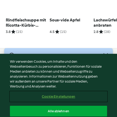
Rindfleischsuppe mit
Sous-vide Apfel
Lachswürfe
Ricotta-Kürbis-
anbraten
Ravioli
3.8
(15)
4.5
(15)
2.8
(28)
© Copyright 2026
Wir verwenden Cookies, um Inhalte und den
Webseitenbesuch zu personalisieren, Funktionen für soziale
Nutzungsbedingungen
Medien anbieten zu können und Webseitenzugriffe zu
Datenschutzrichtlinien
analysieren. Informationen zur Webseitennutzung geben
Disclaimer
wir außerdem an unsere Partner für soziale Medien,
Werbung und Analysen weiter.
Impressum
Cookies
Cookie Einstellungen
Inhalt melden
Vertrag widerrufen
Alle ablehnen
Erklärung zur Barrierefreiheit