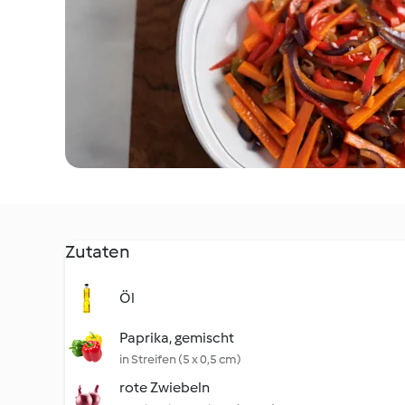
Zutaten
Öl
Paprika, gemischt
in Streifen (5 x 0,5 cm)
rote Zwiebeln