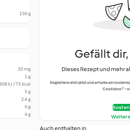
150 g
Gefällt dir
Dieses Rezept und mehr al
20 mg
1 g
Registriere dich jetzt und erhalte ein kostenl
308 kJ / 73 kcal
Cookidoo® - oh
5 g
2.4 g
0 g
Kostenl
4 g
Weiter
Auch enthalten in