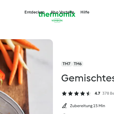
Entdecken
Abo Vorteile
Hilfe
TM7
TM6
Gemischte
4.7
378 B
Zubereitung 15 Min