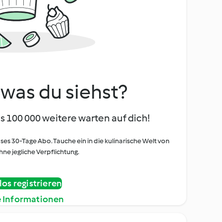
, was du siehst?
s 100 000 weitere warten auf dich!
oses 30-Tage Abo. Tauche ein in die kulinarische Welt von
ne jegliche Verpflichtung.
os registrieren
e Informationen