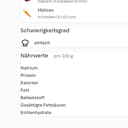
halbiert, in Scheiben (5 mm)
Möhren
in Streifen (5 x 0,5 cm)
Schwierigkeitsgrad
einfach
Nährwerte
pro 100 g
Natrium
Protein
Kalorien
Fett
Ballaststoff
Gesättigte Fettsäuren
Kohlenhydrate