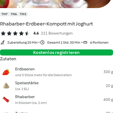
TM7
TM6
TM5
Rhabarber-Erdbeer-Kompott mit Joghurt
4.6
221 Bewertungen
Zubereitung 20 Min
Gesamt 1 Std. 30 Min
6 Portionen
Kostenlos registrieren
Zutaten
Erdbeeren
300 g
und 3 Stück mehr für die Dekoration
Speisestärke
20 g
(ca. 2 EL)
Rhabarber
400 g
in Stücken (ca. 2 cm)