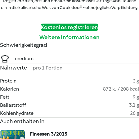
Registriere dich jetzt und erhalte ein kostenloses 30-Tage Abo. Tauche
ein in die kulinarische Welt von Cookidoo® - ohne jegliche Verpflichtung.
Kostenlos registrieren
Weitere Informationen
Schwierigkeitsgrad
medium
Nährwerte
pro 1 Portion
Protein
3 g
Kalorien
872 kJ / 208 kcal
Fett
9 g
Ballaststoff
3.1 g
Kohlenhydrate
26 g
Auch enthalten in
Finessen 3/2015