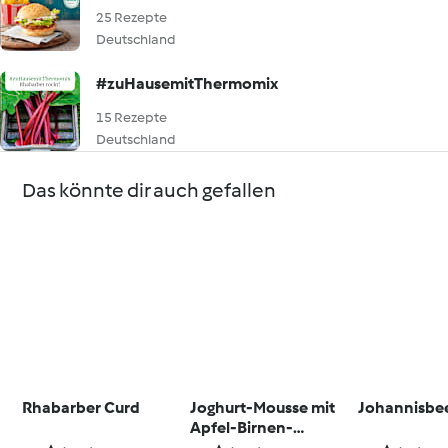
25 Rezepte
Deutschland
#zuHausemitThermomix
15 Rezepte
Deutschland
Das könnte dir auch gefallen
Rhabarber Curd
Joghurt-Mousse mit
Johannisbee
Apfel-Birnen-
Kompott