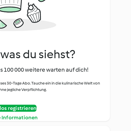
, was du siehst?
s 100 000 weitere warten auf dich!
oses 30-Tage Abo. Tauche ein in die kulinarische Welt von
ne jegliche Verpflichtung.
os registrieren
e Informationen