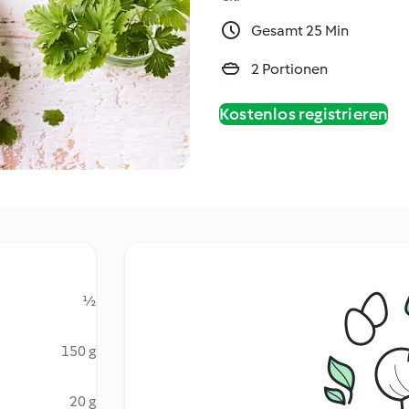
Gesamt 25 Min
2 Portionen
Kostenlos registrieren
½
150 g
20 g