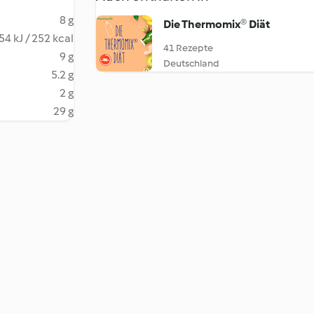
8 g
Die Thermomix® Diät
54 kJ / 252 kcal
41 Rezepte
9 g
Deutschland
5.2 g
2 g
29 g