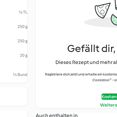
½ TL
250 g
250 g
Gefällt dir
20 g
Dieses Rezept und mehr al
½ Bund
Registriere dich jetzt und erhalte ein kostenl
Cookidoo® - oh
Kostenl
Weiter
Auch enthalten in