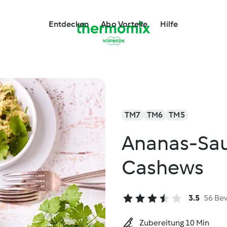
Entdecken
Abo Vorteile
Hilfe
TM7
TM6
TM5
Ananas-Sau
Cashews
3.5
56 Be
Zubereitung 10 Min