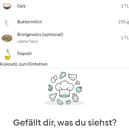
Salz
2 TL
Buttermilch
250 g
Brotgewürz (optional)
1 TL
(siehe Tipp)
Rapsöl
Kokosöl, zum Einfetten
Gefällt dir, was du siehst?