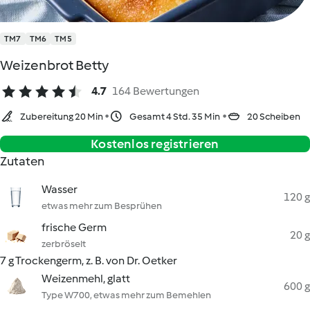
TM7
TM6
TM5
Weizenbrot Betty
4.7
164 Bewertungen
Zubereitung 20 Min
Gesamt 4 Std. 35 Min
20 Scheiben
Kostenlos registrieren
Zutaten
Wasser
120 g
etwas mehr zum Besprühen
frische Germ
20 g
zerbröselt
7 g Trockengerm, z. B. von Dr. Oetker
Weizenmehl, glatt
600 g
Type W700, etwas mehr zum Bemehlen