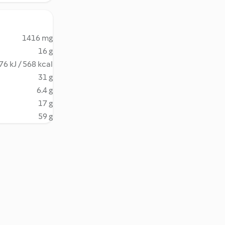
1416 mg
16 g
76 kJ / 568 kcal
31 g
6.4 g
17 g
59 g