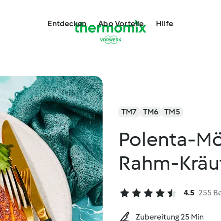
Entdecken
Abo Vorteile
Hilfe
TM7
TM6
TM5
Polenta-Mö
Rahm-Kräut
4.5
255 B
Zubereitung 25 Min