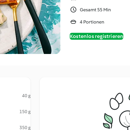
Gesamt 55 Min
4 Portionen
Kostenlos registrieren
40 g
150 g
350 g