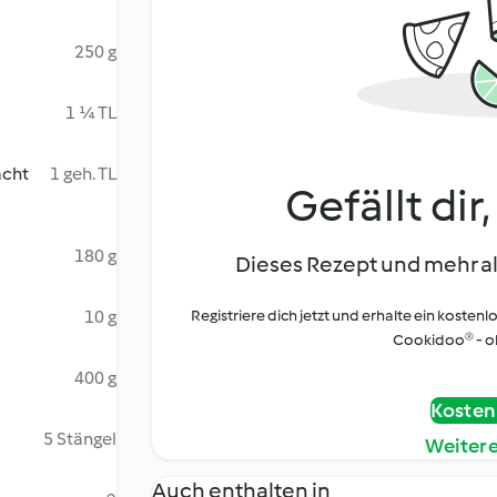
250 g
1 ¼ TL
acht
1 geh. TL
Gefällt dir
180 g
Dieses Rezept und mehr al
10 g
Registriere dich jetzt und erhalte ein kostenl
Cookidoo® - oh
400 g
Kostenl
5 Stängel
Weiter
Auch enthalten in