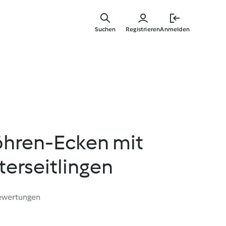
Zum
Hauptinha
Suchen
Registrieren
Anmelden
springen
hren-Ecken mit
erseitlingen
ewertungen