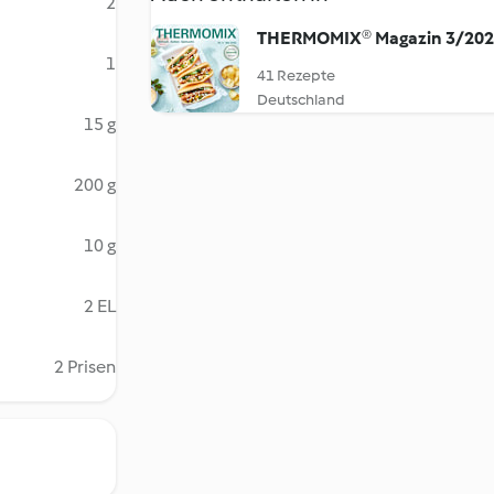
2
THERMOMIX® Magazin 3/20
1
41 Rezepte
Deutschland
15 g
200 g
10 g
2 EL
2 Prisen