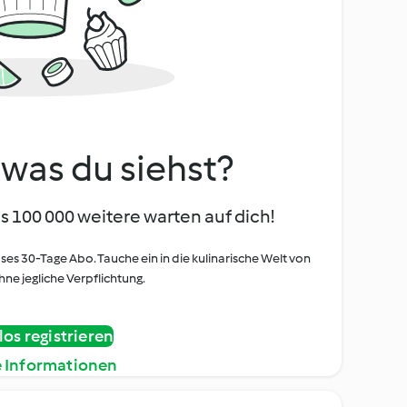
, was du siehst?
s 100 000 weitere warten auf dich!
oses 30-Tage Abo. Tauche ein in die kulinarische Welt von
ne jegliche Verpflichtung.
os registrieren
e Informationen