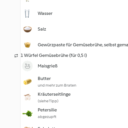
Wasser
Salz
Gewürzpaste für Gemüsebrühe, selbst gem
1 Würfel Gemüsebrühe (für 0,5 l)
Maisgrieß
Butter
und mehr zum Braten
Kräuterseitlinge
(siehe Tipp)
Petersilie
abgezupft