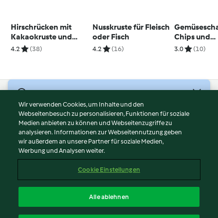
Hirschrücken mit
Nusskruste für Fleisch
Gemüsescha
Kakaokruste und
oder Fisch
Chips und
Schokoladen-
Käsebällch
4.2
(38)
4.2
(16)
3.0
(10)
Orangen-Butter
© Copyright 2026
Wir verwenden Cookies, um Inhalte und den
Webseitenbesuch zu personalisieren, Funktionen für soziale
Nutzungsbedingungen
Medien anbieten zu können und Webseitenzugriffe zu
Datenschutzrichtlinien
analysieren. Informationen zur Webseitennutzung geben
Disclaimer
wir außerdem an unsere Partner für soziale Medien,
Werbung und Analysen weiter.
Impressum
Cookies
Cookie Einstellungen
Inhalt melden
Vertrag widerrufen
Alle ablehnen
Erklärung zur Barrierefreiheit