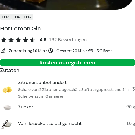
TM7
TM6
TM5
Hot Lemon Gin
4.5
192 Bewertungen
Zubereitung 10 Min
Gesamt 20 Min
5 Gläser
Kostenlos registrieren
Zutaten
Zitronen, unbehandelt
3
Schale von 2 Zitronen abgeschält, Saft ausgepresst, und 1 in
Scheiben zum Garnieren
Zucker
90 g
Vanillezucker, selbst gemacht
10 g