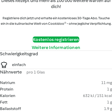
Dieses Rezept und mehr als 100 000 weitere warten auf
dich!
Registriere dich jetzt und erhalte ein kostenloses 30-Tage Abo. Tauche
ein in die kulinarische Welt von Cookidoo® - ohne jegliche Verpflichtung.
Kostenlos registrieren
Weitere Informationen
Schwierigkeitsgrad
einfach
Nährwerte
pro 1 Glas
Natrium
11 mg
Protein
1 g
Kalorien
632 kJ / 151 kcal
Fett
1 g
Ballaststoff
1.9 g