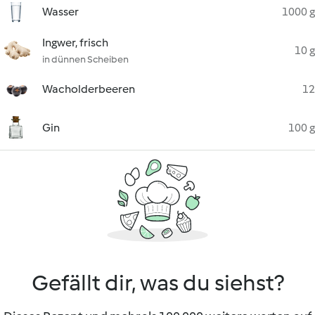
Wasser
1000 g
Ingwer, frisch
10 g
in dünnen Scheiben
Wacholderbeeren
12
Gin
100 g
Gefällt dir, was du siehst?