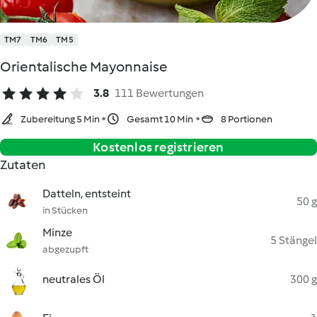
TM7
TM6
TM5
Orientalische Mayonnaise
3.8
111 Bewertungen
Zubereitung 5 Min
Gesamt 10 Min
8 Portionen
Kostenlos registrieren
Zutaten
Datteln, entsteint
50 g
in Stücken
Minze
5 Stängel
abgezupft
neutrales Öl
300 g