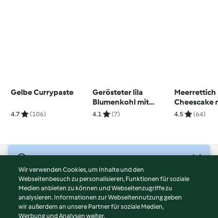
Gelbe Currypaste
Gerösteter lila
Meerrettich
Blumenkohl mit
Cheescake m
Sesam
Bete
4.7
(106)
4.1
(7)
4.5
(64)
© Copyright 2026
Wir verwenden Cookies, um Inhalte und den
Webseitenbesuch zu personalisieren, Funktionen für soziale
Nutzungsbedingungen
Medien anbieten zu können und Webseitenzugriffe zu
Datenschutzrichtlinien
analysieren. Informationen zur Webseitennutzung geben
Disclaimer
wir außerdem an unsere Partner für soziale Medien,
Werbung und Analysen weiter.