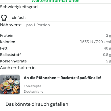
Weitere Informationen
Schwierigkeitsgrad
einfach
Nährwerte
pro 1 Portion
Protein
2 g
Kalorien
1633 kJ / 390 kcal
Fett
40 g
Ballaststoff
0.8 g
Kohlenhydrate
5 g
Auch enthalten in
An die Pfännchen – Raclette-Spaß für alle!
16 Rezepte
Deutschland
Das könnte dir auch gefallen