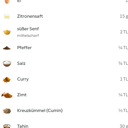
Ei
1
Zitronensaft
15 g
süßer Senf
2 TL
mittelscharf
Pfeffer
¼ TL
Salz
¾ TL
Curry
1 TL
Zimt
¼ TL
Kreuzkümmel (Cumin)
½ TL
Tahin
30 g