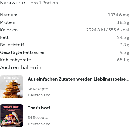
Nährwerte
pro 1 Portion
Natrium
1934.6 mg
Protein
18.3 g
Kalorien
2324.8 kJ / 555.6 kcal
Fett
24.5 g
Ballaststoff
3.8 g
Gesättigte Fettsäuren
9.5 g
Kohlenhydrate
65.1 g
Auch enthalten in
Aus einfachen Zutaten werden Lieblingsspeisen!
38 Rezepte
Deutschland
That's hot!
34 Rezepte
Deutschland