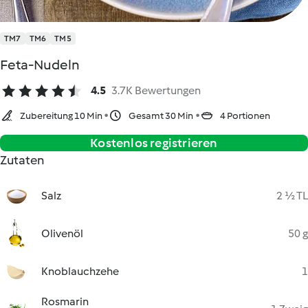
TM7
TM6
TM5
Feta-Nudeln
4.5
3.7K Bewertungen
Zubereitung 10 Min
Gesamt 30 Min
4 Portionen
Kostenlos registrieren
Zutaten
Salz
2 ½ TL
Olivenöl
50 g
Knoblauchzehe
1
Rosmarin