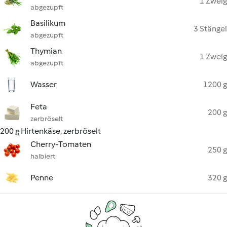
1 Zweig
abgezupft
Basilikum
3 Stängel
abgezupft
Thymian
1 Zweig
abgezupft
Wasser
1200 g
Feta
200 g
zerbröselt
200 g Hirtenkäse, zerbröselt
Cherry-Tomaten
250 g
halbiert
Penne
320 g