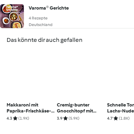
Varoma® Gerichte
4 Rezepte
Deutschland
Das könnte dir auch gefallen
Makkaroni mit
Cremig-bunter
Schnelle T
Paprika-Frischkäse-
Gnocchitopf mit
Lachs-Nude
Sauce
Salamistreifen
4.3
(1.9K)
3.9
(5.9K)
4.7
(1.8K)