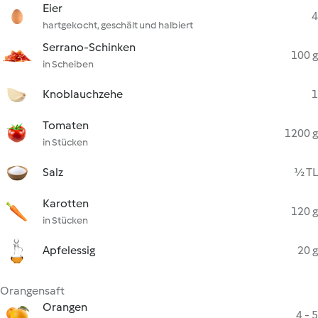
Eier
4
hartgekocht, geschält und halbiert
Serrano-Schinken
100 g
in Scheiben
Knoblauchzehe
1
Tomaten
1200 g
in Stücken
Salz
½ TL
Karotten
120 g
in Stücken
Apfelessig
20 g
Orangensaft
Orangen
4 - 5