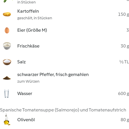
in Stücken
Kartoffeln
150 g
geschält, in Stücken
Eier (Größe M)
3
Frischkäse
30 g
Salz
½ TL
schwarzer Pfeffer, frisch gemahlen
zum Würzen
Wasser
600 g
Spanische Tomatensuppe (Salmorejo) und Tomatenaufstrich
Olivenöl
80 g