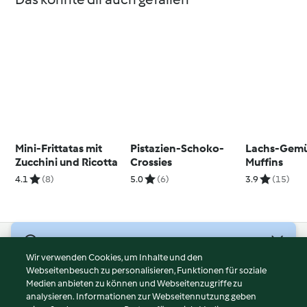
Mini-Frittatas mit
Pistazien-Schoko-
Lachs-Gemü
Zucchini und Ricotta
Crossies
Muffins
4.1
(8)
5.0
(6)
3.9
(15)
© Copyright 2026
Wir verwenden Cookies, um Inhalte und den
Webseitenbesuch zu personalisieren, Funktionen für soziale
Nutzungsbedingungen
Medien anbieten zu können und Webseitenzugriffe zu
Datenschutzrichtlinien
analysieren. Informationen zur Webseitennutzung geben