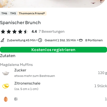
TM6
TM5
Thermomix Friend®
Spanischer Brunch
4.4
7 Bewertungen
Zubereitung 45 Min
Gesamt 1 Std. 35 Min
8 Portionen
Kostenlos registrieren
Zutaten
Magdalena Muffins
Zucker
120 g
etwas mehr zum Bestreuen
Zitronenschale
1 Stück
(ca. 5 cm x 1 cm)
Ei
1