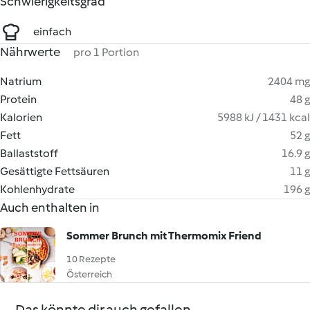
Schwierigkeitsgrad
einfach
Nährwerte
pro 1 Portion
Natrium
2404 mg
Protein
48 g
Kalorien
5988 kJ / 1431 kcal
Fett
52 g
Ballaststoff
16.9 g
Gesättigte Fettsäuren
11 g
Kohlenhydrate
196 g
Auch enthalten in
Sommer Brunch mit Thermomix Friend
10 Rezepte
Österreich
Das könnte dir auch gefallen