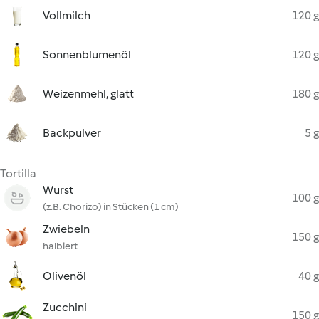
Vollmilch
120 g
Sonnenblumenöl
120 g
Weizenmehl, glatt
180 g
Backpulver
5 g
Tortilla
Wurst
100 g
(z.B. Chorizo) in Stücken (1 cm)
Zwiebeln
150 g
halbiert
Olivenöl
40 g
Zucchini
150 g