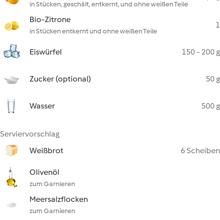
in Stücken, geschält, entkernt, und ohne weißen Teile
Bio-Zitrone
1
in Stücken entkernt und ohne weißen Teile
Eiswürfel
150 - 200 g
Zucker (optional)
50 g
Wasser
500 g
Serviervorschlag
Weißbrot
6 Scheiben
Olivenöl
zum Garnieren
Meersalzflocken
zum Garnieren