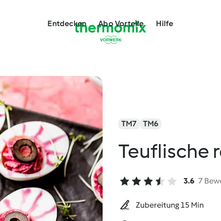
Entdecken
Abo Vorteile
Hilfe
TM7
TM6
Teuflische 
3.6
7 Bew
Zubereitung 15 Min