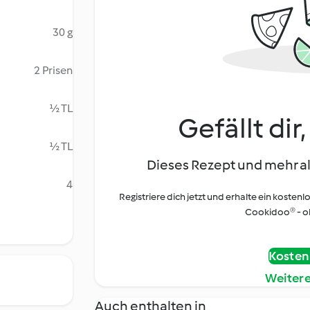
30 g
2 Prisen
½ TL
Gefällt dir
½ TL
Dieses Rezept und mehr al
4
Registriere dich jetzt und erhalte ein kostenl
Cookidoo® - oh
Kostenl
Weiter
Auch enthalten in