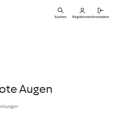
Zum
Hauptinha
Suchen
Registrieren
Anmelden
springen
rote Augen
ertungen