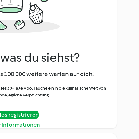
, was du siehst?
s 100 000 weitere warten auf dich!
oses 30-Tage Abo. Tauche ein in die kulinarische Welt von
ne jegliche Verpflichtung.
os registrieren
e Informationen