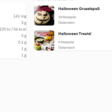
Halloween Gruselspaß
141 mg
20 Rezepte
3 g
Österreich
235 kJ / 56 kcal
Halloween Treats!
5 g
0.1 g
9 Rezepte
Österreich
1 g
1 g