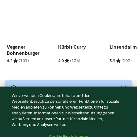
Veganer
Kürbis Curry
Linsendal m
Bohnenburger
4.2
(101)
4.0
(136)
3.9
(107)
© Copyright 2026
Wir verwenden Cookies, um Inhalte und den
Webseitenbesuch zu personalisieren, Funktionen für soziale
Nutzungsbedingungen
Medien anbieten zu können und Webseitenzugriffe zu
Datenschutzrichtlinien
analysieren. Informationen zur Webseitennutzung geben
Disclaimer
wir außerdem an unsere Partner für soziale Medien,
Werbung und Analysen weiter.
Impressum
Cookies
Cookie Einstellungen