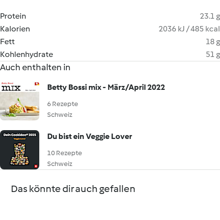
Protein
23.1 g
Kalorien
2036 kJ / 485 kcal
Fett
18 g
Kohlenhydrate
51 g
Auch enthalten in
Betty Bossi mix - März/April 2022
6 Rezepte
Schweiz
Du bist ein Veggie Lover
10 Rezepte
Schweiz
Das könnte dir auch gefallen