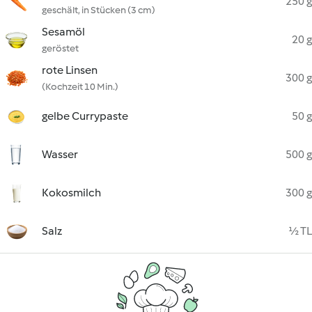
250 g
geschält, in Stücken (3 cm)
Sesamöl
20 g
geröstet
rote Linsen
300 g
(Kochzeit 10 Min.)
gelbe Currypaste
50 g
Wasser
500 g
Kokosmilch
300 g
Salz
½ TL