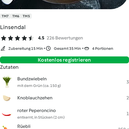
TM7
TM6
TM5
Linsendal
4.5
226 Bewertungen
Zubereitung 15 Min
Gesamt 35 Min
4 Portionen
Kostenlos registrieren
Zutaten
Bundzwiebeln
3
mit dem Grün (ca. 150 g)
Knoblauchzehen
2
roter Peperoncino
1
entkernt, in Stücken (2 cm)
Rüebli