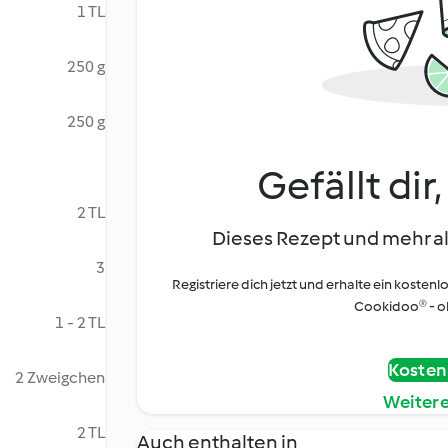
1 TL
250 g
250 g
Gefällt dir
2 TL
Dieses Rezept und mehr al
3
Registriere dich jetzt und erhalte ein kostenl
Cookidoo® - oh
1 - 2 TL
Kostenl
2 Zweigchen
Weiter
2 TL
Auch enthalten in