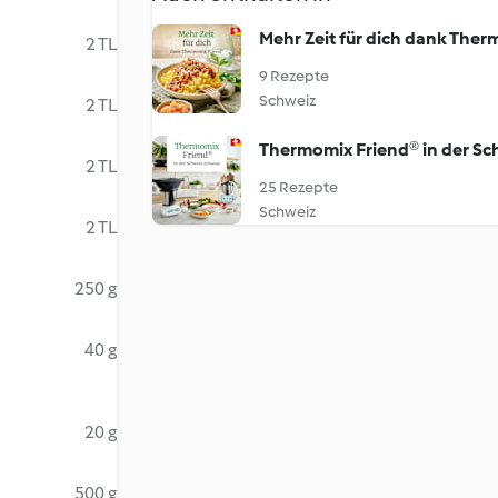
Mehr Zeit für dich dank The
2 TL
9 Rezepte
Schweiz
2 TL
Thermomix Friend® in der Sc
2 TL
25 Rezepte
Schweiz
2 TL
250 g
40 g
20 g
500 g