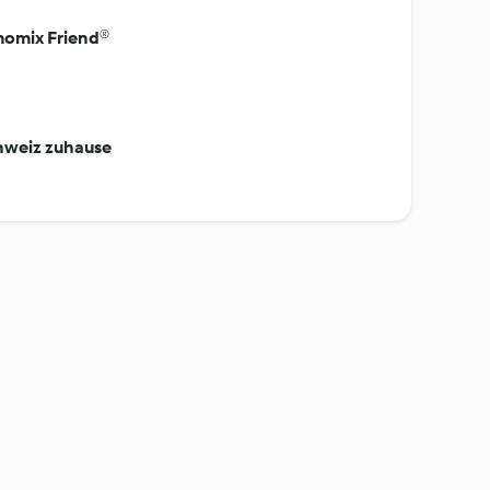
rmomix Friend®
hweiz zuhause