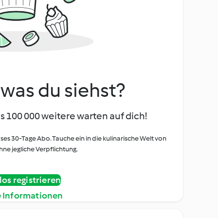
, was du siehst?
s 100 000 weitere warten auf dich!
oses 30-Tage Abo. Tauche ein in die kulinarische Welt von
ne jegliche Verpflichtung.
os registrieren
e Informationen