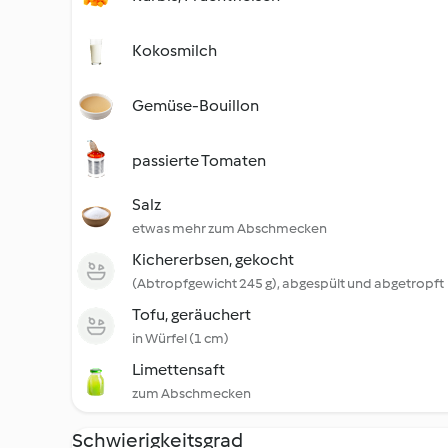
Kokosmilch
Gemüse-Bouillon
passierte Tomaten
Salz
etwas mehr zum Abschmecken
Kichererbsen, gekocht
(Abtropfgewicht 245 g), abgespült und abgetropft
Tofu, geräuchert
in Würfel (1 cm)
Limettensaft
zum Abschmecken
Schwierigkeitsgrad