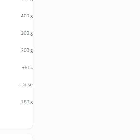
400 g
200 g
200 g
½ TL
1 Dose
180 g