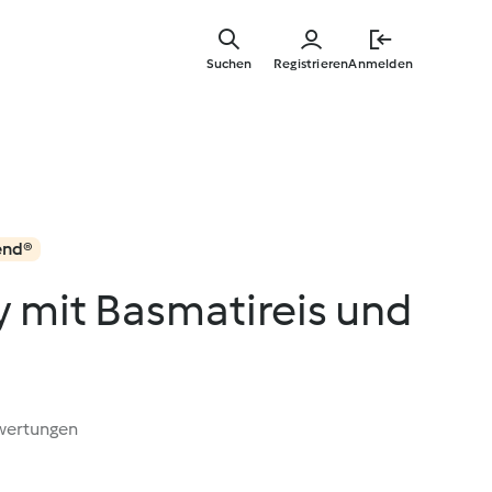
Zum
Hauptinha
Suchen
Registrieren
Anmelden
springen
end®
y mit Basmatireis und
wertungen