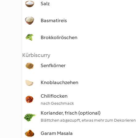
Salz
Basmatireis
Brokkoliröschen
Kürbiscurry
Senfkörner
Knoblauchzehen
Chiliflocken
nach Geschmack
Koriander, frisch (optional)
Blättchen abgezupft, etwas mehr zum Dekorieren
Garam Masala