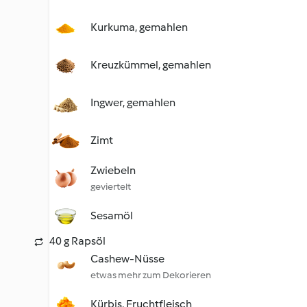
Kurkuma, gemahlen
Kreuzkümmel, gemahlen
Ingwer, gemahlen
Zimt
Zwiebeln
geviertelt
Sesamöl
40 g Rapsöl
Cashew-Nüsse
etwas mehr zum Dekorieren
Kürbis, Fruchtfleisch