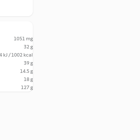
1051 mg
32 g
 kJ / 1002 kcal
39 g
14.5 g
18 g
127 g