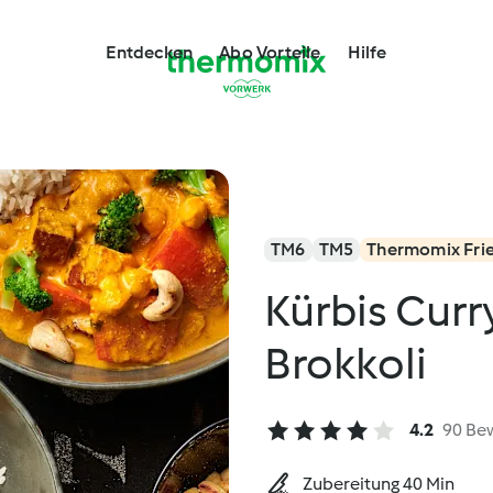
Entdecken
Abo Vorteile
Hilfe
TM6
TM5
Thermomix Fri
Kürbis Curr
Brokkoli
4.2
90 Be
Zubereitung 40 Min