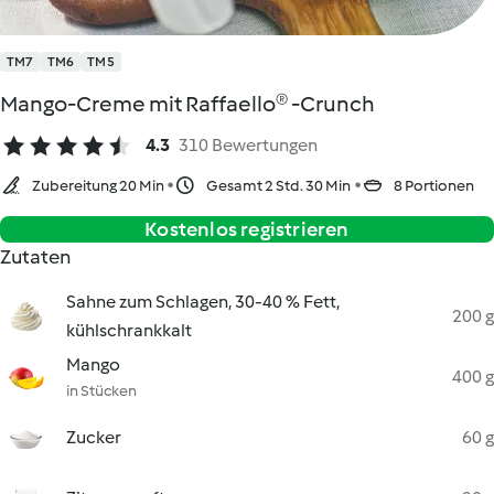
TM7
TM6
TM5
Mango-Creme mit Raffaello® -Crunch
4.3
310 Bewertungen
Zubereitung 20 Min
Gesamt 2 Std. 30 Min
8 Portionen
Kostenlos registrieren
Zutaten
Sahne zum Schlagen, 30-40 % Fett,
200 g
kühlschrankkalt
Mango
400 g
in Stücken
Zucker
60 g