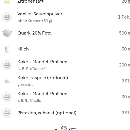
Zitronensaft
20 g
Vanille-Saucenpulver
1 Pck.
ohne Kochen (39 g)
Quark, 20% Fett
500 g
Milch
30 g
Kokos-Mandel-Pralinen
200 g
(z. B. Raffaello®)
Kokosraspeln (optional)
2 EL
geröstet
Kokos-Mandel-Pralinen
30 g
z. B. Raffaello
Pistazien, gehackt (optional)
2 EL