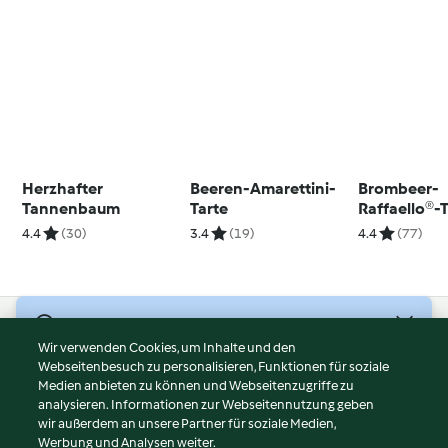
Herzhafter
Beeren-Amarettini-
Brombeer-
Tannenbaum
Tarte
Raffaello®-T
4.4
(30)
3.4
(19)
4.4
(77)
© Copyright 2026
Wir verwenden Cookies, um Inhalte und den
Webseitenbesuch zu personalisieren, Funktionen für soziale
Nutzungsbedingungen
Medien anbieten zu können und Webseitenzugriffe zu
Datenschutzrichtlinien
analysieren. Informationen zur Webseitennutzung geben
Disclaimer
wir außerdem an unsere Partner für soziale Medien,
Werbung und Analysen weiter.