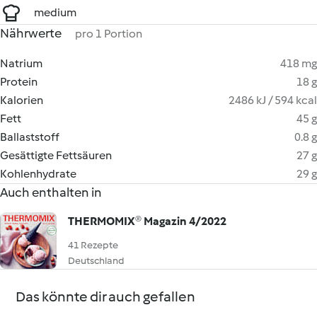
medium
Nährwerte
pro 1 Portion
Natrium
418 mg
Protein
18 g
Kalorien
2486 kJ / 594 kcal
Fett
45 g
Ballaststoff
0.8 g
Gesättigte Fettsäuren
27 g
Kohlenhydrate
29 g
Auch enthalten in
THERMOMIX® Magazin 4/2022
41 Rezepte
Deutschland
Das könnte dir auch gefallen