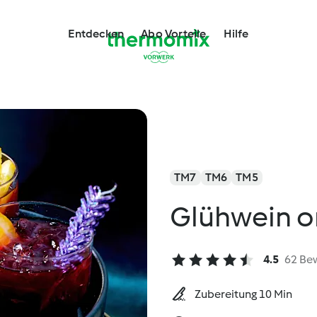
Entdecken
Abo Vorteile
Hilfe
TM7
TM6
TM5
Glühwein o
4.5
62 Be
Zubereitung 10 Min