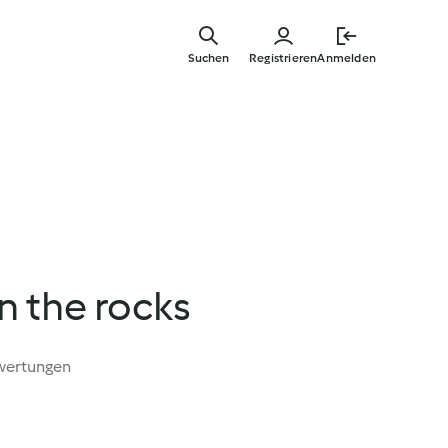
Zum
Hauptinha
Suchen
Registrieren
Anmelden
springen
n the rocks
wertungen