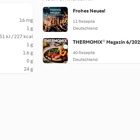
Frohes Neues!
16 mg
11 Rezepte
1 g
Deutschland
51 kJ / 227 kcal
THERMOMIX® Magazin 6/20
1 g
1.6 g
40 Rezepte
Deutschland
0 g
24 g