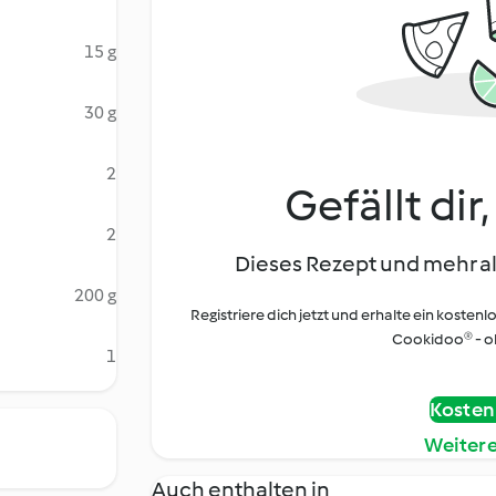
15 g
30 g
2
Gefällt dir
2
Dieses Rezept und mehr al
200 g
Registriere dich jetzt und erhalte ein kostenl
Cookidoo® - oh
1
Kostenl
Weiter
Auch enthalten in