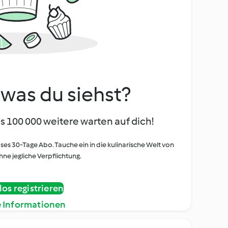
, was du siehst?
s 100 000 weitere warten auf dich!
oses 30-Tage Abo. Tauche ein in die kulinarische Welt von
ne jegliche Verpflichtung.
os registrieren
e Informationen