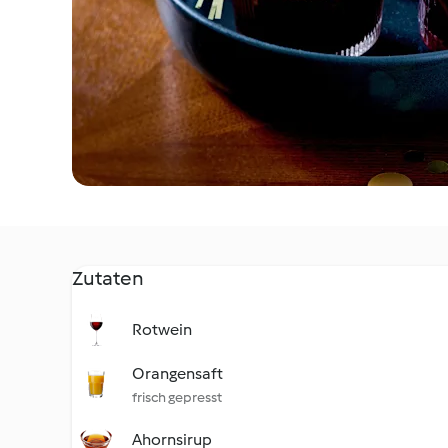
Zutaten
Rotwein
Orangensaft
frisch gepresst
Ahornsirup