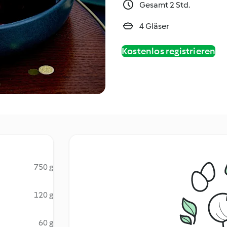
Gesamt 2 Std.
4 Gläser
Kostenlos registrieren
750 g
120 g
60 g