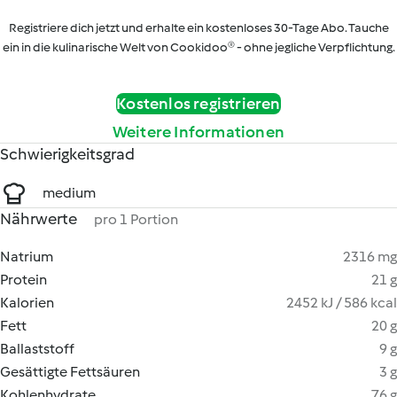
Registriere dich jetzt und erhalte ein kostenloses 30-Tage Abo. Tauche
ein in die kulinarische Welt von Cookidoo® - ohne jegliche Verpflichtung.
Kostenlos registrieren
Weitere Informationen
Schwierigkeitsgrad
medium
Nährwerte
pro 1 Portion
Natrium
2316 mg
Protein
21 g
Kalorien
2452 kJ / 586 kcal
Fett
20 g
Ballaststoff
9 g
Gesättigte Fettsäuren
3 g
Kohlenhydrate
76 g