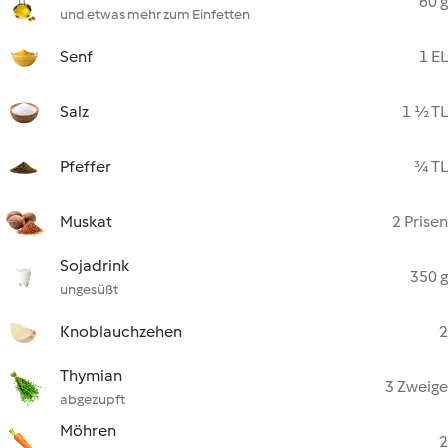
60 g
und etwas mehr zum Einfetten
Senf
1 EL
Salz
1 ½ TL
Pfeffer
¾ TL
Muskat
2 Prisen
Sojadrink
350 g
ungesüßt
Knoblauchzehen
2
Thymian
3 Zweige
abgezupft
Möhren
2