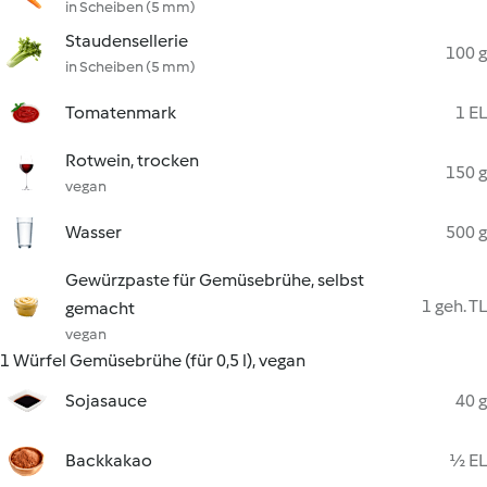
in Scheiben (5 mm)
Staudensellerie
100 g
in Scheiben (5 mm)
Tomatenmark
1 EL
Rotwein, trocken
150 g
vegan
Wasser
500 g
Gewürzpaste für Gemüsebrühe, selbst
1 geh. TL
gemacht
vegan
1 Würfel Gemüsebrühe (für 0,5 l), vegan
Sojasauce
40 g
Backkakao
½ EL