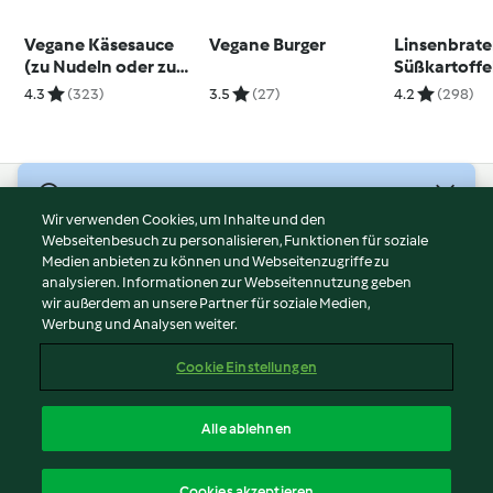
Vegane Käsesauce
Vegane Burger
Linsenbrate
(zu Nudeln oder zum
Süßkartoffe
Überbacken)
Sellerie-Pü
4.3
(323)
3.5
(27)
4.2
(298)
Brokkoli
© Copyright 2026
Wir verwenden Cookies, um Inhalte und den
Webseitenbesuch zu personalisieren, Funktionen für soziale
Nutzungsbedingungen
Medien anbieten zu können und Webseitenzugriffe zu
Datenschutzrichtlinien
analysieren. Informationen zur Webseitennutzung geben
Disclaimer
wir außerdem an unsere Partner für soziale Medien,
Werbung und Analysen weiter.
Impressum
Cookies
Cookie Einstellungen
Inhalt melden
Vertrag widerrufen
Alle ablehnen
Erklärung zur Barrierefreiheit
Deutsch
Cookies akzeptieren