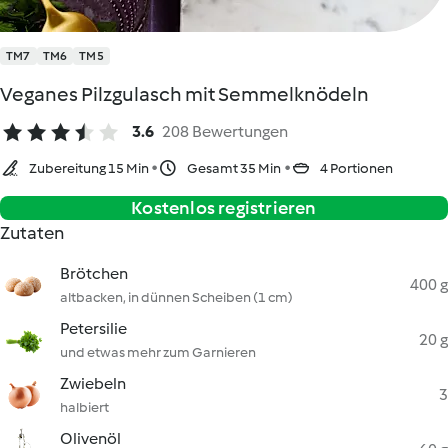
TM7
TM6
TM5
Veganes Pilzgulasch mit Semmelknödeln
3.6
208 Bewertungen
Zubereitung 15 Min
Gesamt 35 Min
4 Portionen
Kostenlos registrieren
Zutaten
Brötchen
400 g
altbacken, in dünnen Scheiben (1 cm)
Petersilie
20 g
und etwas mehr zum Garnieren
Zwiebeln
3
halbiert
Olivenöl