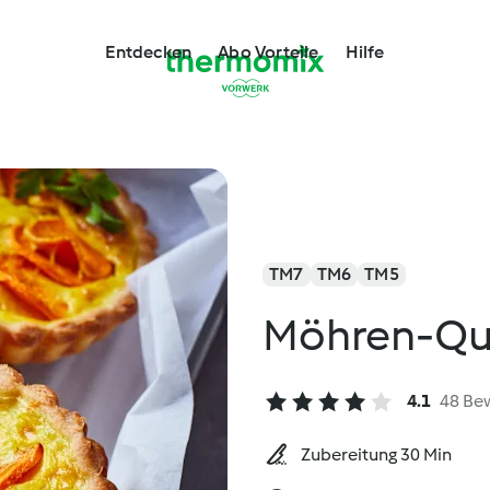
Entdecken
Abo Vorteile
Hilfe
TM7
TM6
TM5
Möhren-Qu
4.1
48 Be
Zubereitung 30 Min