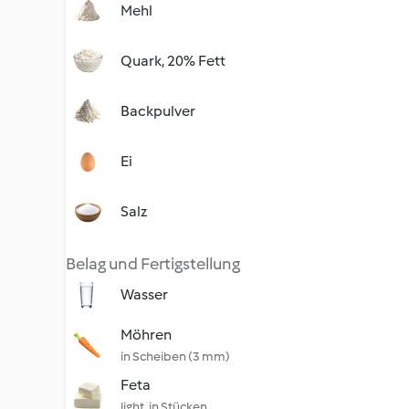
Mehl
Quark, 20% Fett
Backpulver
Ei
Salz
Belag und Fertigstellung
Wasser
Möhren
in Scheiben (3 mm)
Feta
light, in Stücken