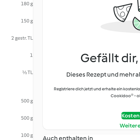
180 g
150 g
2 gestr. TL
Gefällt dir
1
½ TL
Dieses Rezept und mehr al
Registriere dich jetzt und erhalte ein kostenl
Cookidoo® - oh
500 g
Kostenl
500 g
Weiter
100 g
Auch enthalten in