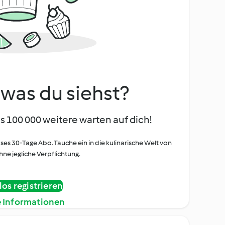
, was du siehst?
s 100 000 weitere warten auf dich!
oses 30-Tage Abo. Tauche ein in die kulinarische Welt von
ne jegliche Verpflichtung.
os registrieren
e Informationen