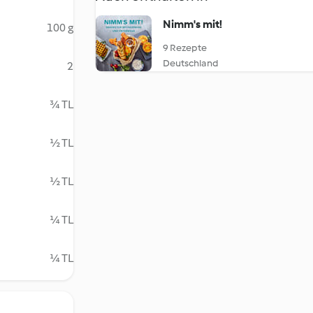
Nimm's mit!
100 g
9 Rezepte
Deutschland
2
¾ TL
½ TL
½ TL
¼ TL
¼ TL