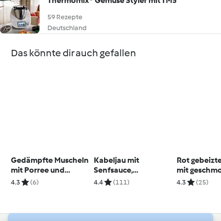
Thermomix® Gemüse Styler mit TM5
59 Rezepte
Deutschland
Das könnte dir auch gefallen
Gedämpfte Muscheln
Kabeljau mit
Rot gebeizt
mit Porree und
Senfsauce,
mit geschm
Kokos-Sauce
Petersilienwurzelcre
Wintersalat
4.3
(6)
4.4
(111)
4.3
(25)
me und Brokkoli
Orangen-C