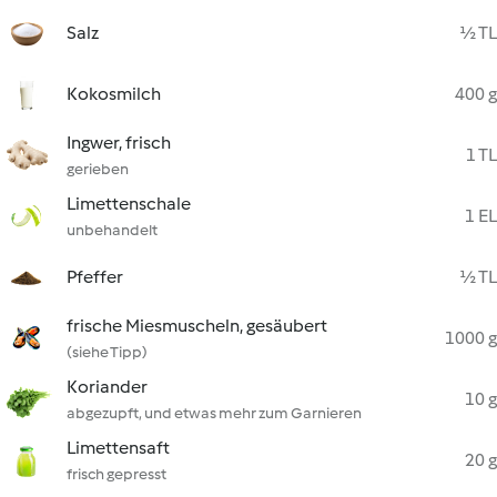
Salz
½ TL
Kokosmilch
400 g
Ingwer, frisch
1 TL
gerieben
Limettenschale
1 EL
unbehandelt
Pfeffer
½ TL
frische Miesmuscheln, gesäubert
1000 g
(siehe Tipp)
Koriander
10 g
abgezupft, und etwas mehr zum Garnieren
Limettensaft
20 g
frisch gepresst