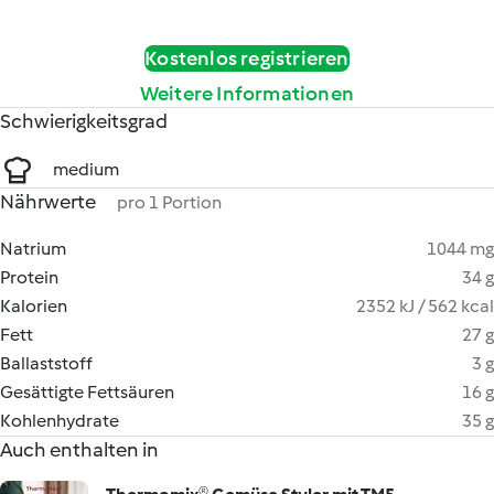
Kostenlos registrieren
Weitere Informationen
Schwierigkeitsgrad
medium
Nährwerte
pro 1 Portion
Natrium
1044 mg
Protein
34 g
Kalorien
2352 kJ / 562 kcal
Fett
27 g
Ballaststoff
3 g
Gesättigte Fettsäuren
16 g
Kohlenhydrate
35 g
Auch enthalten in