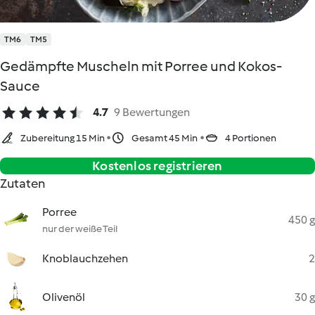
TM6
TM5
Gedämpfte Muscheln mit Porree und Kokos-
Sauce
4.7
9 Bewertungen
Zubereitung 15 Min
Gesamt 45 Min
4 Portionen
Kostenlos registrieren
Zutaten
Porree
450 g
nur der weiße Teil
Knoblauchzehen
2
Olivenöl
30 g