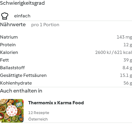
Schwierigkeitsgrad
einfach
Nährwerte
pro 1 Portion
Natrium
143 mg
Protein
12 g
Kalorien
2600 kJ / 621 kcal
Fett
39 g
Ballaststoff
8.4 g
Gesättigte Fettsäuren
15.1 g
Kohlenhydrate
56 g
Auch enthalten in
Thermomix x Karma Food
12 Rezepte
Österreich