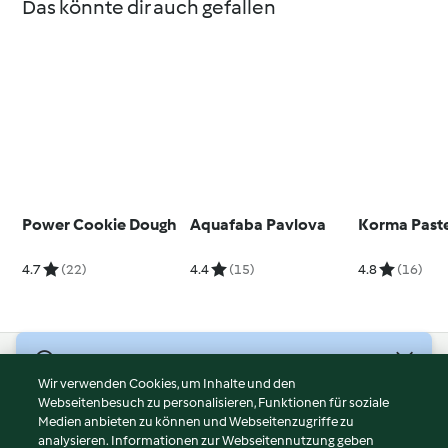
Das könnte dir auch gefallen
Power Cookie Dough
Aquafaba Pavlova
Korma Past
4.7
(22)
4.4
(15)
4.8
(16)
© Copyright 2026
Wir verwenden Cookies, um Inhalte und den
Webseitenbesuch zu personalisieren, Funktionen für soziale
Nutzungsbedingungen
Medien anbieten zu können und Webseitenzugriffe zu
Datenschutzrichtlinien
analysieren. Informationen zur Webseitennutzung geben