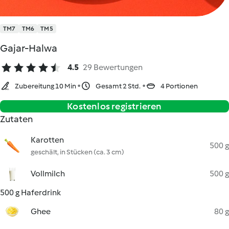
TM7
TM6
TM5
Gajar-Halwa
4.5
29 Bewertungen
Zubereitung 10 Min
Gesamt 2 Std.
4 Portionen
Kostenlos registrieren
Zutaten
Karotten
500 g
geschält, in Stücken (ca. 3 cm)
Vollmilch
500 g
500 g Haferdrink
Ghee
80 g