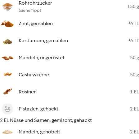
Rohrohrzucker
150 g
(siehe Tipp)
Zimt, gemahlen
½ TL
Kardamom, gemahlen
½ TL
Mandeln, ungeröstet
50 g
Cashewkerne
50 g
Rosinen
1 EL
Pistazien, gehackt
2 EL
2 EL Nüsse und Samen, gemischt, gehackt
Mandeln, gehobelt
2 EL