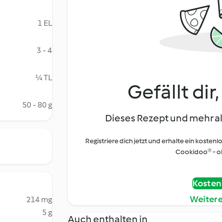
1 EL
3 - 4
¼ TL
Gefällt dir
50 - 80 g
Dieses Rezept und mehr al
Registriere dich jetzt und erhalte ein kostenl
Cookidoo® - oh
Kostenl
Weiter
214 mg
5 g
Auch enthalten in