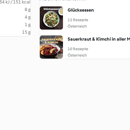
34 kJ / 151 kcal
8 g
Glücksessen
4 g
12 Rezepte
1 g
Österreich
15 g
Sauerkraut & Kimchi in aller
10 Rezepte
Österreich