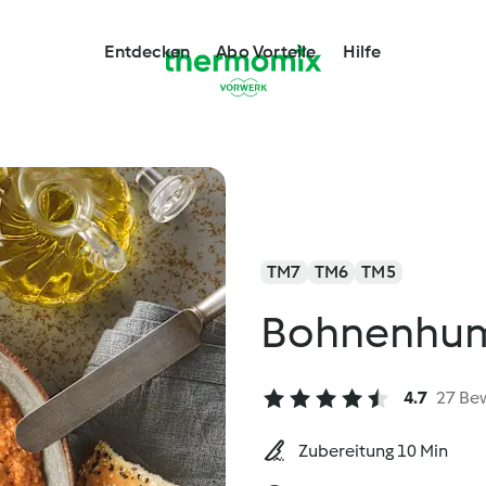
Entdecken
Abo Vorteile
Hilfe
TM7
TM6
TM5
Bohnenhum
4.7
27 Be
Zubereitung 10 Min