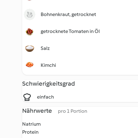
Bohnenkraut, getrocknet
getrocknete Tomaten in Öl
Salz
Kimchi
Schwierigkeitsgrad
einfach
Nährwerte
pro 1 Portion
Natrium
Protein