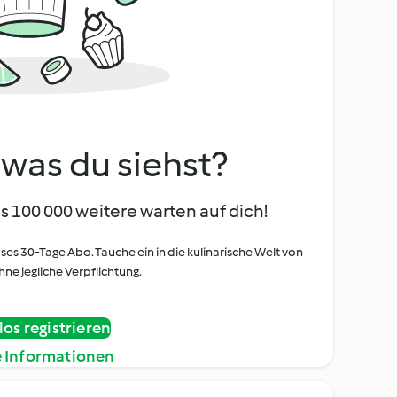
, was du siehst?
s 100 000 weitere warten auf dich!
oses 30-Tage Abo. Tauche ein in die kulinarische Welt von
ne jegliche Verpflichtung.
os registrieren
e Informationen