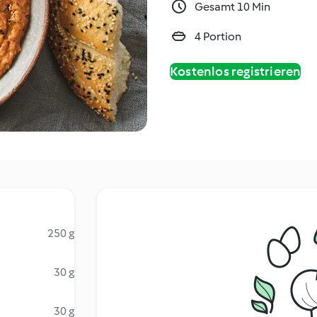
Gesamt 10 Min
4 Portion
Kostenlos registrieren
250 g
30 g
30 g