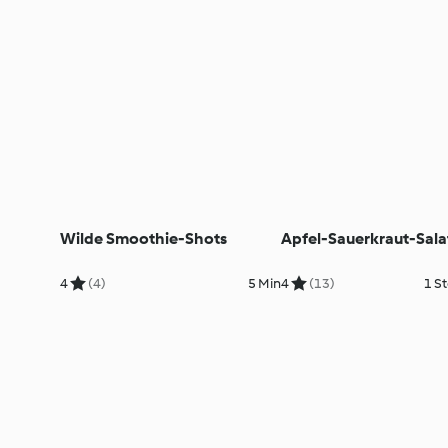
Wilde Smoothie-Shots
Apfel-Sauerkraut-Sala
4
(4)
5 Min
4
(13)
1 St