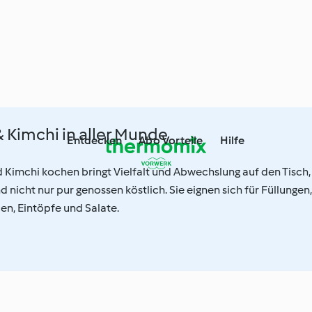
 Kimchi in aller Munde
Entdecken
Abo Vorteile
Hilfe
 Kimchi kochen bringt Vielfalt und Abwechslung auf den Tisch,
 nicht nur pur genossen köstlich. Sie eignen sich für Füllungen,
cen, Eintöpfe und Salate.