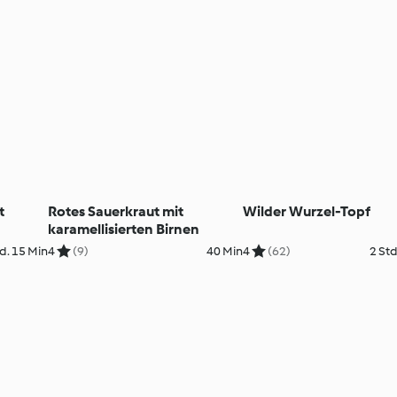
t
Rotes Sauerkraut mit
Wilder Wurzel-Topf
karamellisierten Birnen
d. 15 Min
4
(9)
40 Min
4
(62)
2 Std