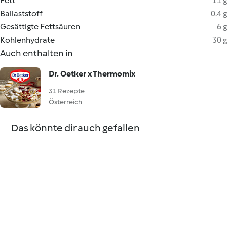
Fett
11 g
Ballaststoff
0.4 g
Gesättigte Fettsäuren
6 g
Kohlenhydrate
30 g
Auch enthalten in
Dr. Oetker x Thermomix
31 Rezepte
Österreich
Das könnte dir auch gefallen