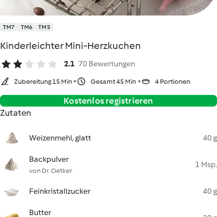
TM7
TM6
TM5
Kinderleichter Mini-Herzkuchen
2.1
70 Bewertungen
Zubereitung 15 Min
Gesamt 45 Min
4 Portionen
Kostenlos registrieren
Zutaten
Weizenmehl, glatt
40 g
Backpulver
1 Msp.
von Dr. Oetker
Feinkristallzucker
40 g
Butter