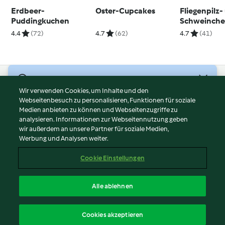
Erdbeer-
Oster-Cupcakes
Fliegenpilz-
Puddingkuchen
Schweinche
Glücksmuffi
4.4
(72)
4.7
(62)
4.7
(41)
© Copyright 2026
Wir verwenden Cookies, um Inhalte und den
Webseitenbesuch zu personalisieren, Funktionen für soziale
Nutzungsbedingungen
Medien anbieten zu können und Webseitenzugriffe zu
Datenschutzrichtlinien
analysieren. Informationen zur Webseitennutzung geben
Disclaimer
wir außerdem an unsere Partner für soziale Medien,
Werbung und Analysen weiter.
Impressum
Cookies
Cookie Einstellungen
Inhalt melden
Vertrag widerrufen
Alle ablehnen
Erklärung zur Barrierefreiheit
Deutsch
Cookies akzeptieren