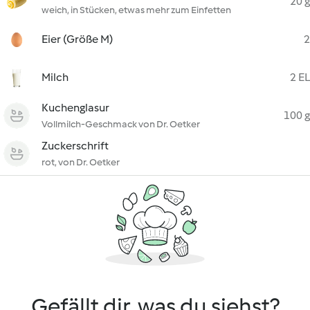
20 g
weich, in Stücken, etwas mehr zum Einfetten
Eier (Größe M)
2
Milch
2 EL
Kuchenglasur
100 g
Vollmilch-Geschmack von Dr. Oetker
Zuckerschrift
rot, von Dr. Oetker
Gefällt dir, was du siehst?