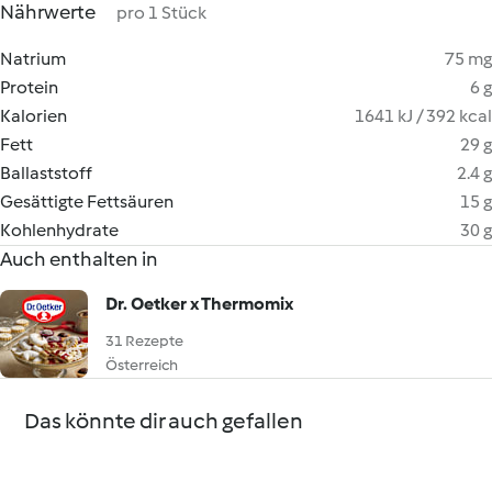
Nährwerte
pro 1 Stück
Natrium
75 mg
Protein
6 g
Kalorien
1641 kJ / 392 kcal
Fett
29 g
Ballaststoff
2.4 g
Gesättigte Fettsäuren
15 g
Kohlenhydrate
30 g
Auch enthalten in
Dr. Oetker x Thermomix
31 Rezepte
Österreich
Das könnte dir auch gefallen