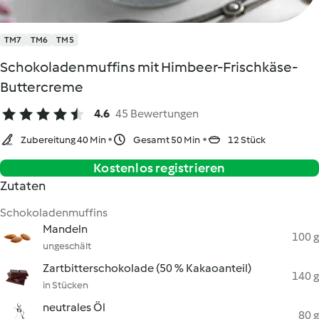
TM7
TM6
TM5
Schokoladenmuffins mit Himbeer-Frischkäse-
Buttercreme
4.6
45 Bewertungen
Zubereitung 40 Min
Gesamt 50 Min
12 Stück
Kostenlos registrieren
Zutaten
Schokoladenmuffins
Mandeln
100 g
ungeschält
Zartbitterschokolade (50 % Kakaoanteil)
140 g
in Stücken
neutrales Öl
80 g