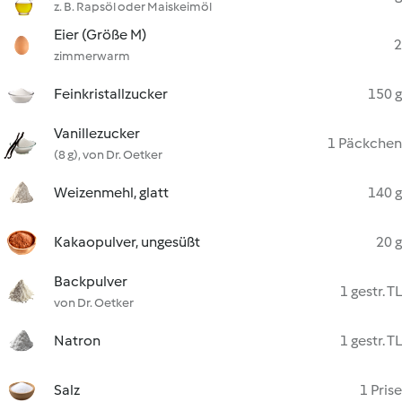
z. B. Rapsöl oder Maiskeimöl
Eier (Größe M)
2
zimmerwarm
Feinkristallzucker
150 g
Vanillezucker
1 Päckchen
(8 g), von Dr. Oetker
Weizenmehl, glatt
140 g
Kakaopulver, ungesüßt
20 g
Backpulver
1 gestr. TL
von Dr. Oetker
Natron
1 gestr. TL
Salz
1 Prise