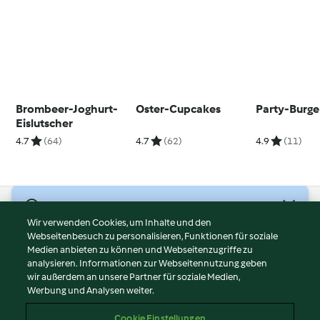
Brombeer-Joghurt-
Oster-Cupcakes
Party-Burge
Eislutscher
4.7
(64)
4.7
(62)
4.9
(11)
© Copyright 2026
Wir verwenden Cookies, um Inhalte und den
Webseitenbesuch zu personalisieren, Funktionen für soziale
Nutzungsbedingungen
Medien anbieten zu können und Webseitenzugriffe zu
Datenschutzrichtlinien
analysieren. Informationen zur Webseitennutzung geben
Disclaimer
wir außerdem an unsere Partner für soziale Medien,
Werbung und Analysen weiter.
Impressum
Cookies
Cookie Einstellungen