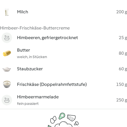
Milch
200 g
Himbeer-Frischkäse-Buttercreme
Himbeeren, gefriergetrocknet
25 g
Butter
80 g
weich, in Stücken
Staubzucker
60 g
Frischkäse (Doppelrahmfettstufe)
150 g
Himbeermarmelade
250 g
fein passiert