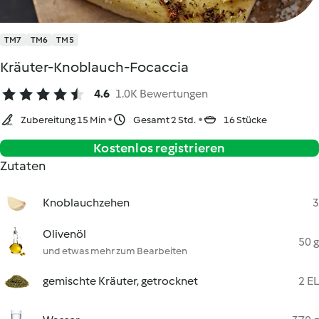
TM7
TM6
TM5
Kräuter-Knoblauch-Focaccia
4.6
1.0K Bewertungen
Zubereitung 15 Min
Gesamt 2 Std.
16 Stücke
Kostenlos registrieren
Zutaten
Knoblauchzehen
3
Olivenöl
50 g
und etwas mehr zum Bearbeiten
gemischte Kräuter, getrocknet
2 EL