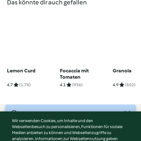
Das könnte dir auch gefallen
Lemon Curd
Focaccia mit
Granola
Tomaten
4.7
(1.7K)
4.1
(936)
4.9
(552)
© Copyright 2026
Wir verwenden Cookies, um Inhalte und den
Webseitenbesuch zu personalisieren, Funktionen für soziale
Nutzungsbedingungen
Medien anbieten zu können und Webseitenzugriffe zu
Datenschutzrichtlinien
analysieren. Informationen zur Webseitennutzung geben