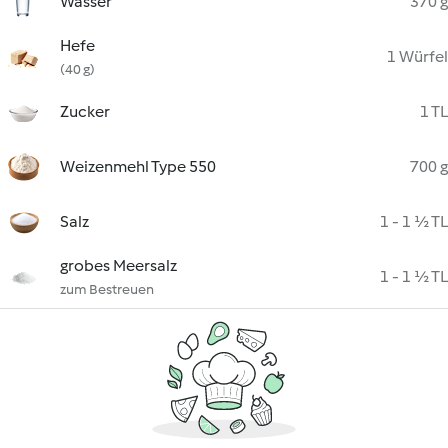
Wasser
370 g
Hefe
1 Würfel
(40 g)
Zucker
1 TL
Weizenmehl Type 550
700 g
Salz
1 - 1 ½ TL
grobes Meersalz
1 - 1 ½ TL
zum Bestreuen