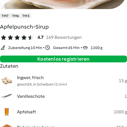
TM7
TM6
TM5
Apfelpunsch-Sirup
4.7
169 Bewertungen
Zubereitung 10 Min
Gesamt 45 Min
1200 g
Kostenlos registrieren
Zutaten
Ingwer, frisch
15 g
geschält, in Scheiben (2 mm)
Vanilleschote
1
Apfelsaft
1000 g