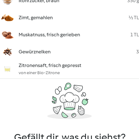
Rohrzucker, braun
350 g
Zimt, gemahlen
½ TL
Muskatnuss, frisch gerieben
1 TL
Gewürznelken
3
Zitronensaft, frisch gepresst
von einer Bio-Zitrone
Gefällt dir, was du siehst?