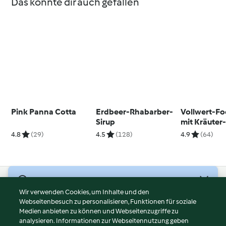
Das könnte dir auch gefallen
Pink Panna Cotta
Erdbeer-Rhabarber-
Vollwert-Fo
Sirup
mit Kräuter
Knoblauch-
4.8
(29)
4.5
(128)
4.9
(64)
© Copyright 2026
Wir verwenden Cookies, um Inhalte und den
Webseitenbesuch zu personalisieren, Funktionen für soziale
Nutzungsbedingungen
Medien anbieten zu können und Webseitenzugriffe zu
Datenschutzrichtlinien
analysieren. Informationen zur Webseitennutzung geben