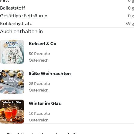
Fett
0 g
Ballaststoff
0 g
Gesättigte Fettsäuren
0 g
Kohlenhydrate
39 g
Auch enthalten in
Kekserl & Co
50 Rezepte
Österreich
Süße Weihnachten
25 Rezepte
Österreich
Winter im Glas
10 Rezepte
Österreich