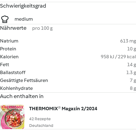
Schwierigkeitsgrad
medium
Nährwerte
pro 100 g
Natrium
613 mg
Protein
10 g
Kalorien
958 kJ / 229 kcal
Fett
14 g
Ballaststoff
1.3 g
Gesättigte Fettsäuren
7 g
Kohlenhydrate
8 g
Auch enthalten in
THERMOMIX® Magazin 2/2024
42 Rezepte
Deutschland