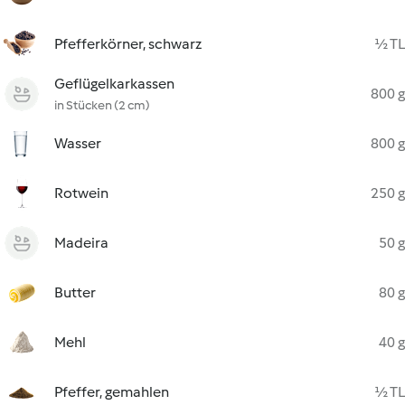
Pfefferkörner, schwarz
½ TL
Geflügelkarkassen
800 g
in Stücken (2 cm)
Wasser
800 g
Rotwein
250 g
Madeira
50 g
Butter
80 g
Mehl
40 g
Pfeffer, gemahlen
½ TL