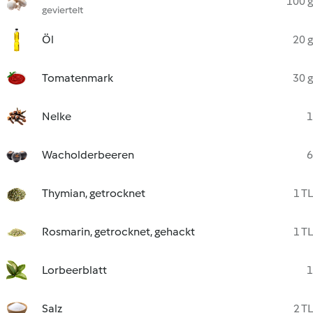
100 g
geviertelt
Öl
20 g
Tomatenmark
30 g
Nelke
1
Wacholderbeeren
6
Thymian, getrocknet
1 TL
Rosmarin, getrocknet, gehackt
1 TL
Lorbeerblatt
1
Salz
2 TL