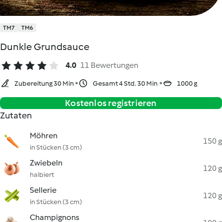
TM7
TM6
Dunkle Grundsauce
4.0
11 Bewertungen
Zubereitung 30 Min
Gesamt 4 Std. 30 Min
1000 g
Kostenlos registrieren
Zutaten
Möhren
150 g
in Stücken (3 cm)
Zwiebeln
120 g
halbiert
Sellerie
120 g
in Stücken (3 cm)
Champignons