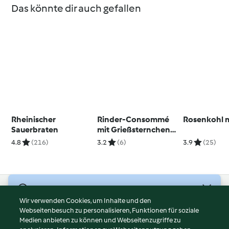
Das könnte dir auch gefallen
Rheinischer
Rinder-Consommé
Rosenkohl m
Sauerbraten
mit Grießsternchen
und Gemüseeinlage
4.8
(216)
3.2
(6)
3.9
(25)
© Copyright 2026
Wir verwenden Cookies, um Inhalte und den
Webseitenbesuch zu personalisieren, Funktionen für soziale
Nutzungsbedingungen
Medien anbieten zu können und Webseitenzugriffe zu
Datenschutzrichtlinien