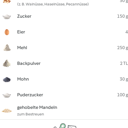
50 g
(z. B. Walnüsse, Haselnüsse, Pecannüsse)
Zucker
150 g
Eier
4
Mehl
250 g
Backpulver
2 TL
Mohn
30 g
Puderzucker
100 g
gehobelte Mandeln
zum Bestreuen