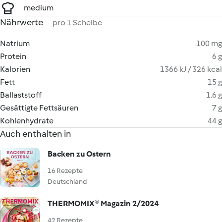
medium
Nährwerte
pro 1 Scheibe
Natrium
100 mg
Protein
6 g
Kalorien
1366 kJ / 326 kcal
Fett
15 g
Ballaststoff
1.6 g
Gesättigte Fettsäuren
7 g
Kohlenhydrate
44 g
Auch enthalten in
Backen zu Ostern
16 Rezepte
Deutschland
THERMOMIX® Magazin 2/2024
42 Rezepte