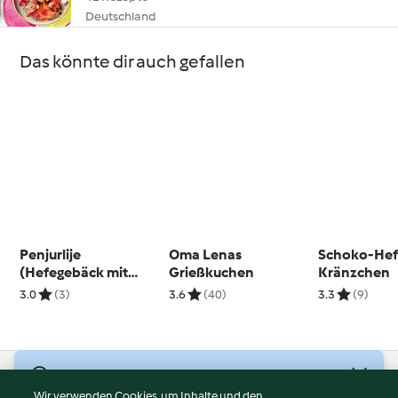
Deutschland
Das könnte dir auch gefallen
Penjurlije
Oma Lenas
Schoko-Hef
(Hefegebäck mit
Grießkuchen
Kränzchen
Schafskäse)
3.0
(3)
3.6
(40)
3.3
(9)
© Copyright 2026
Wir verwenden Cookies, um Inhalte und den