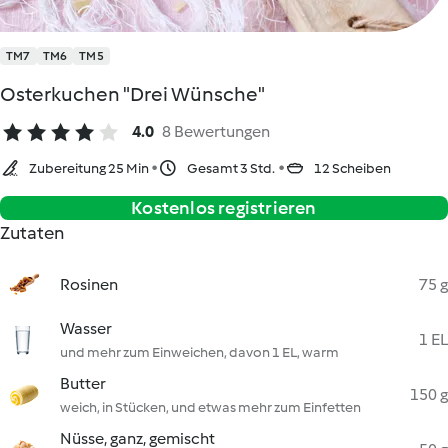
TM7
TM6
TM5
Osterkuchen "Drei Wünsche"
4.0
8 Bewertungen
Zubereitung 25 Min
Gesamt 3 Std.
12 Scheiben
Kostenlos registrieren
Zutaten
Rosinen
75 g
Wasser
1 EL
und mehr zum Einweichen, davon 1 EL, warm
Butter
150 g
weich, in Stücken, und etwas mehr zum Einfetten
Nüsse, ganz, gemischt