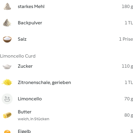
starkes Mehl
180 g
Backpulver
1 TL
Salz
1 Prise
Limoncello Curd
Zucker
110 g
Zitronenschale, gerieben
1 TL
Limoncello
70 g
Butter
80 g
weich, in Stücken
Eigelb
3