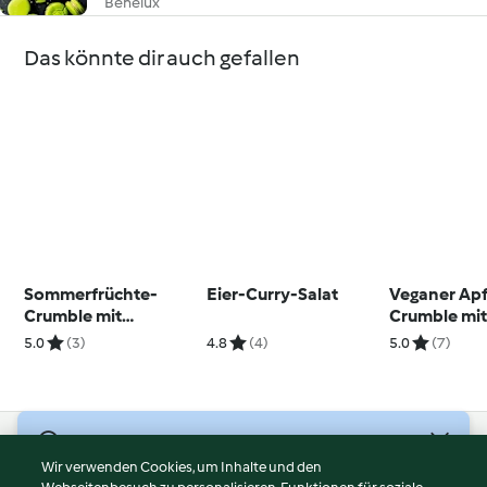
Benelux
Das könnte dir auch gefallen
Sommerfrüchte-
Eier-Curry-Salat
Veganer Apf
Crumble mit
Crumble mi
Vanillesauce
Rumrosinen
5.0
(3)
4.8
(4)
5.0
(7)
© Copyright 2026
Wir verwenden Cookies, um Inhalte und den