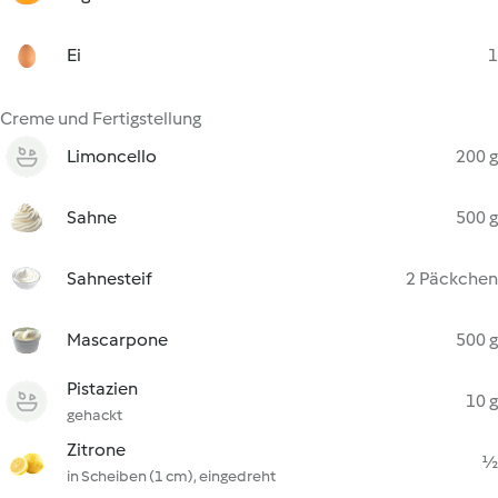
Ei
1
Creme und Fertigstellung
Limoncello
200 g
Sahne
500 g
Sahnesteif
2 Päckchen
Mascarpone
500 g
Pistazien
10 g
gehackt
Zitrone
½
in Scheiben (1 cm), eingedreht