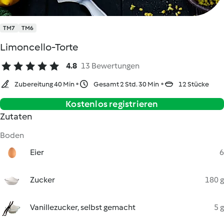
TM7
TM6
Limoncello-Torte
4.8
13 Bewertungen
Zubereitung 40 Min
Gesamt 2 Std. 30 Min
12 Stücke
Kostenlos registrieren
Zutaten
Boden
Eier
6
Zucker
180 g
Vanillezucker, selbst gemacht
5 g