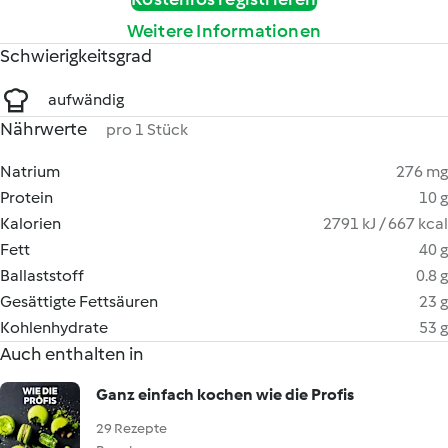
Weitere Informationen
Schwierigkeitsgrad
aufwändig
Nährwerte
pro 1 Stück
Natrium
276 mg
Protein
10 g
Kalorien
2791 kJ / 667 kcal
Fett
40 g
Ballaststoff
0.8 g
Gesättigte Fettsäuren
23 g
Kohlenhydrate
53 g
Auch enthalten in
Ganz einfach kochen wie die Profis
29 Rezepte